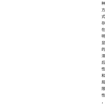
计
算
服
务
器
运
维
服
务
器
宽
带