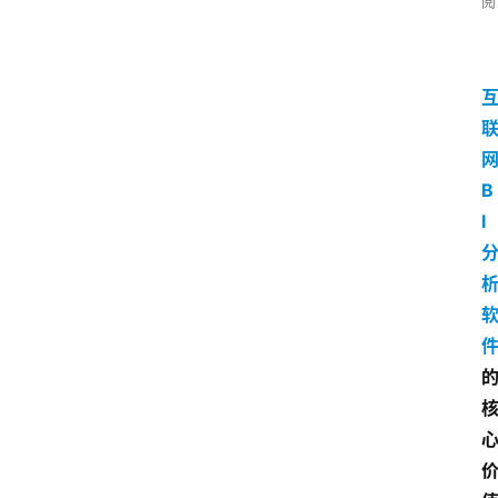
阅
B
I