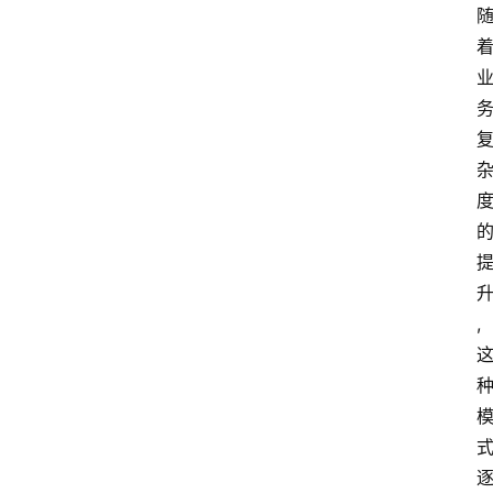
V
P
S
选
型
与
测
评
关
于
,
我
们
作
者
团