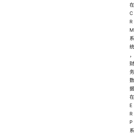
C
R
M
E
R
P