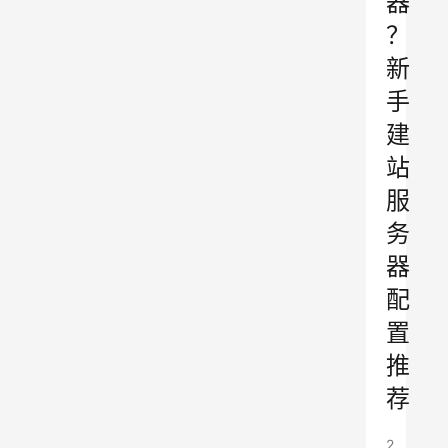
器
？
新
手
建
站
服
务
器
配
置
推
荐
2