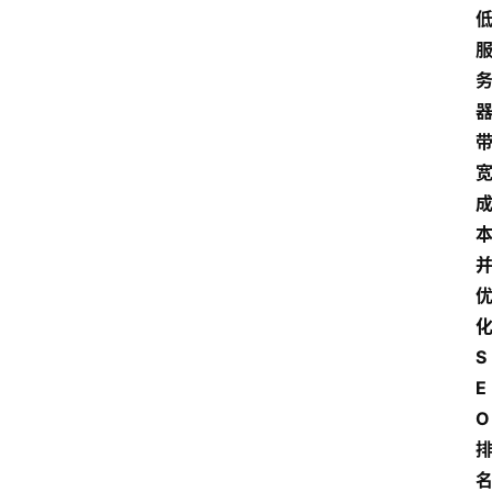
S
E
O