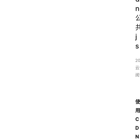
n
j
s
2
云
阅
C
D
N