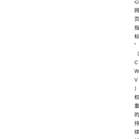
”
C
W
V