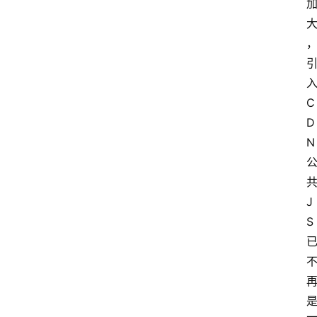
C
D
N
J
S