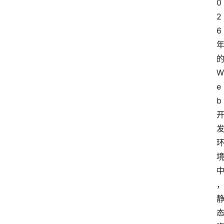
0
2
6
W
e
b