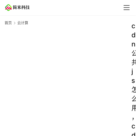
首页
云计算
c
d
n
j
s
c
d