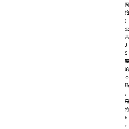
J
S
R
e