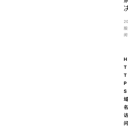
2
服
阅
H
T
T
P
S