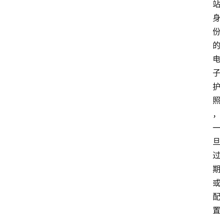
计
算
服
务
器
运
维
服
务
器
宽
带