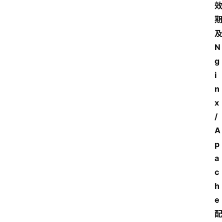
N
g
i
n
x
/
A
p
a
c
h
e