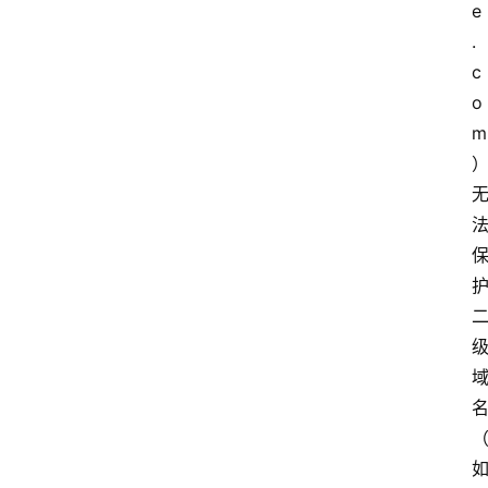
e
.
c
o
m