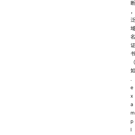
.
e
x
a
m
p
l