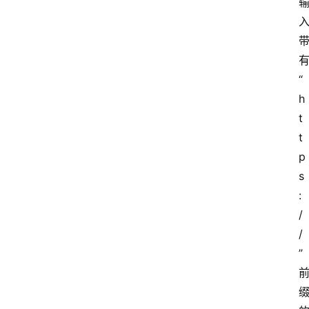
“
h
t
t
p
s
:
/
/
”