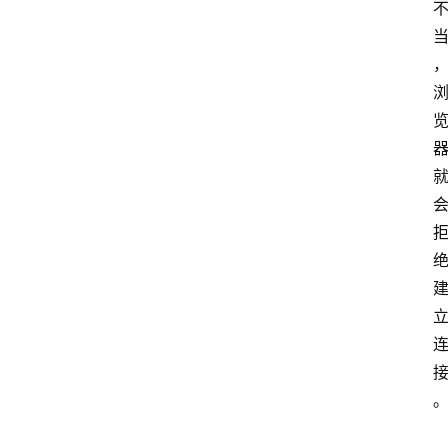
V
P
S
选
型
与
测
评
关
于
我
们
作
者
团