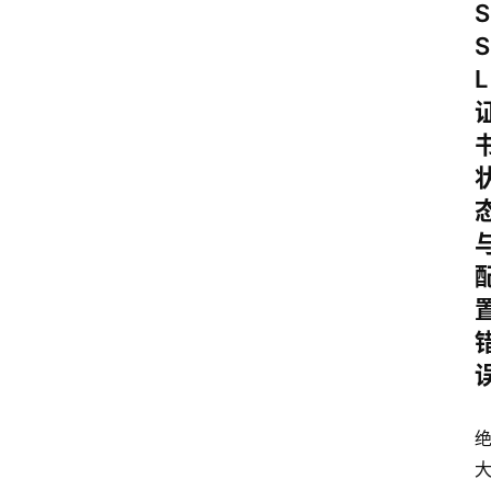
S
S
L