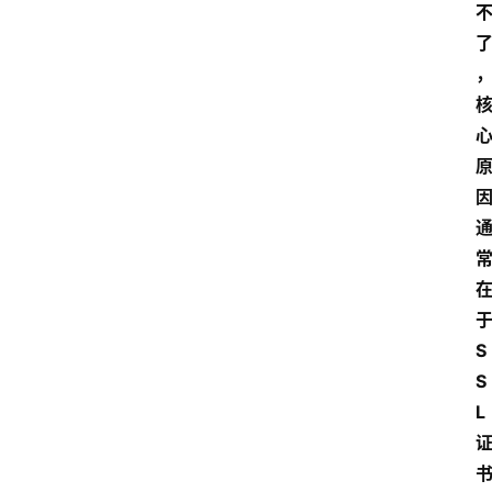
S
S
L