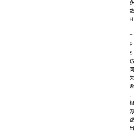
H
T
T
P
S
,