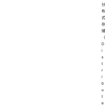
D
i
s
t
r
i
b
u
t
e