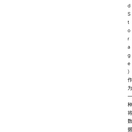
d 
S
t
o
r
a
g
e