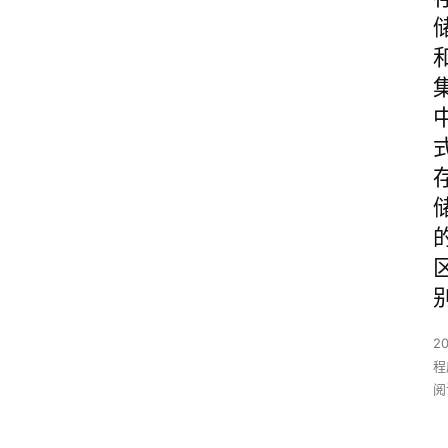
2
程
阅