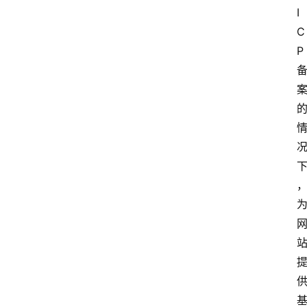
I
C
P