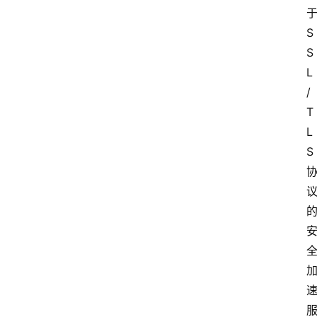
S
S
L
/
T
L
S