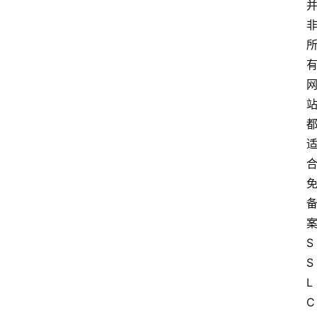
S
S
L 
C