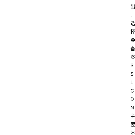
,
S
S
L 
C
D
N