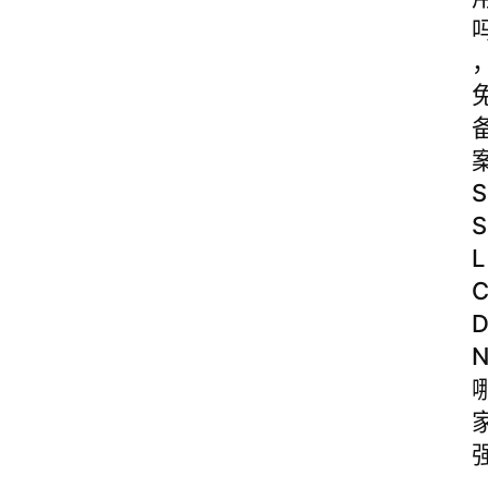
S
S
L