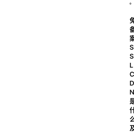
S
S
L