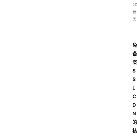
2
云
阅
S
S
L 
C
D
N