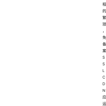
S
S
L 
C
D
N