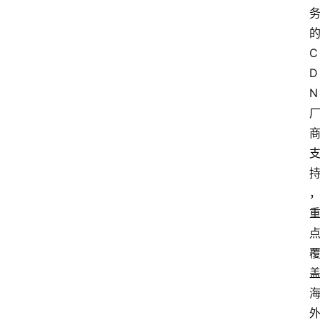
C
D
N