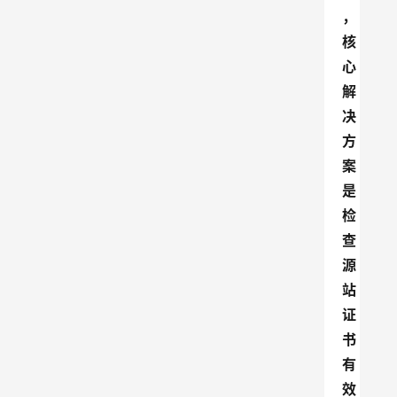
，
核
心
解
决
方
案
是
检
查
源
站
证
书
有
效