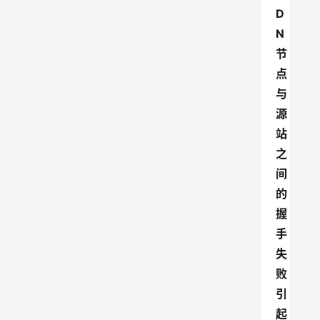
D
N
节
点
与
源
站
之
间
的
握
手
失
败
引
起