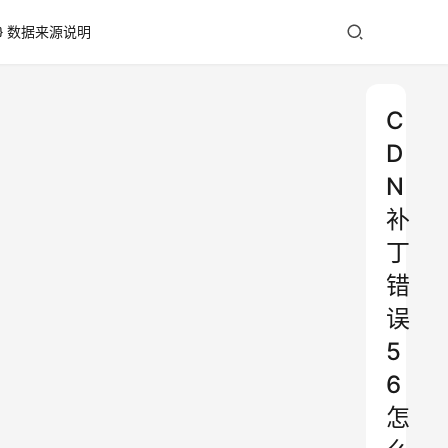
数据来源说明
C
D
N
补
丁
错
误
5
6
怎