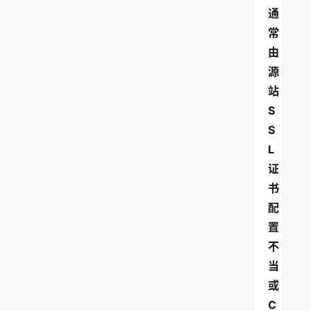
通
常
由
源
站
S
S
L
证
书
配
置
不
当
或
C