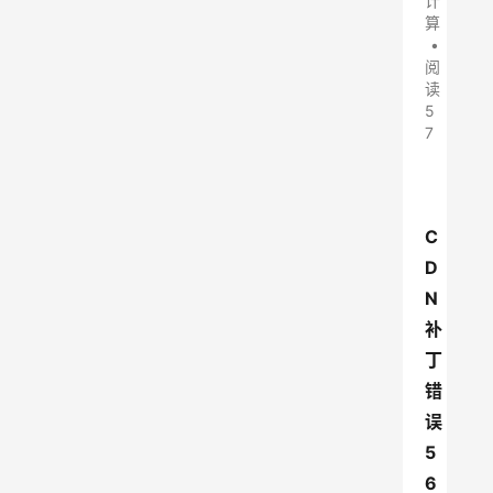
计
算
•
阅
读
5
7
C
D
N
补
丁
错
误
5
6