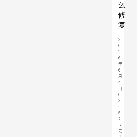
么
修
复
2
0
2
6
年
6
月
4
日
0
3
:
5
2
•
云