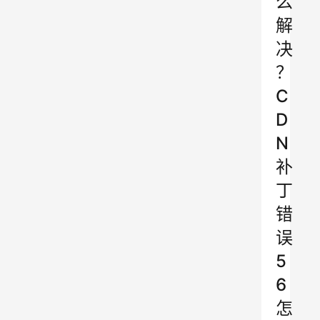
么
解
决
？
C
D
N
补
丁
错
误
5
6
怎