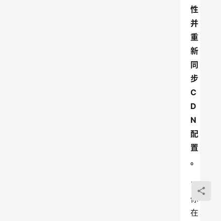
性
并
重
新
同
步
C
D
N
配
置
。
当
你
在