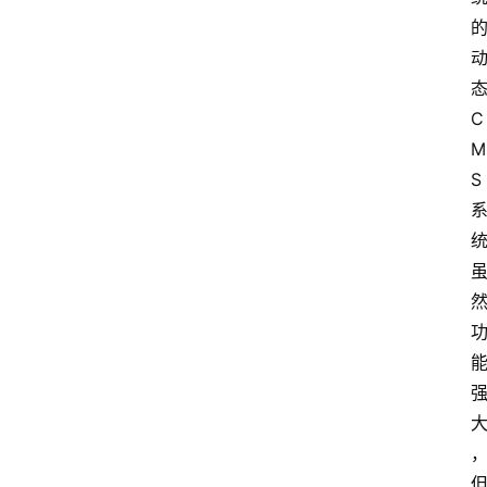
C
M
S