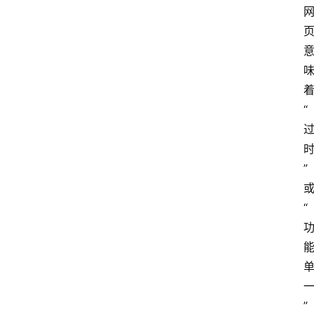
“
”
“
”