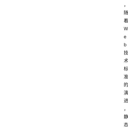
云
计
算
W
e
服
b
务
器
运
维
服
务
器
宽
带