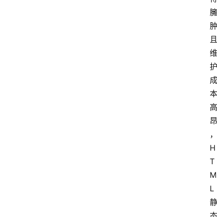
H
T
M
L