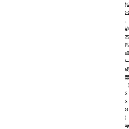
团
队
数
据
来
源
说
明
S
S
G