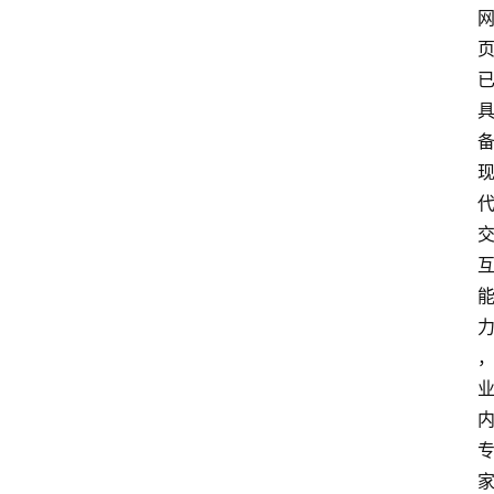
V
P
S
选
型
与
测
评
关
于
我
们
作
者