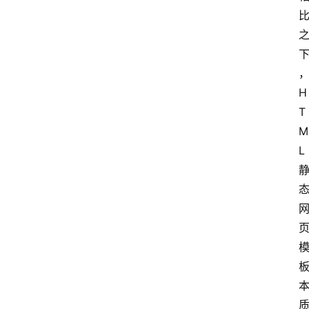
H
T
M
L