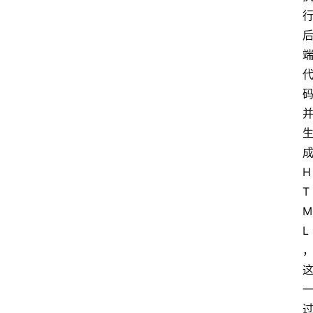
H
T
M
L