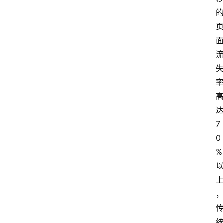
7
0
%