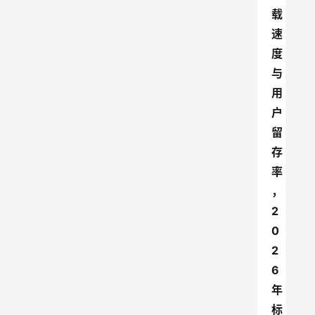
载
速
度
与
用
户
留
存
率
，
2
0
2
6
年
标