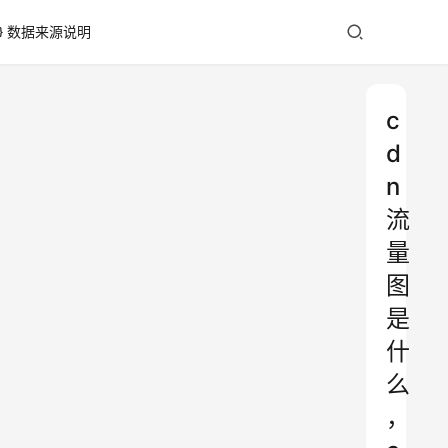
数据来源说明
c
d
n
流
量
图
是
什
么
，