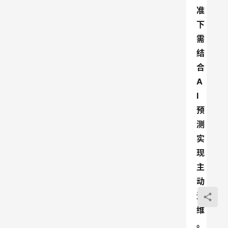
准
下
需
结
合
A
I
预
测
实
现
主
动
运
维
。