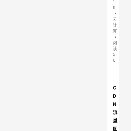
1
9
•
云
计
算
•
阅
读
5
6
C
D
N
流
量
图