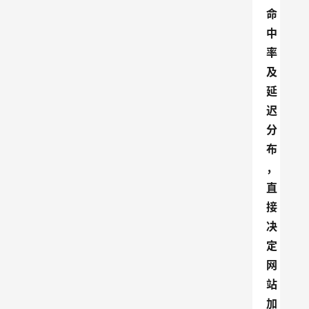
命
中
率
及
延
迟
分
布
，
直
接
决
定
网
站
加