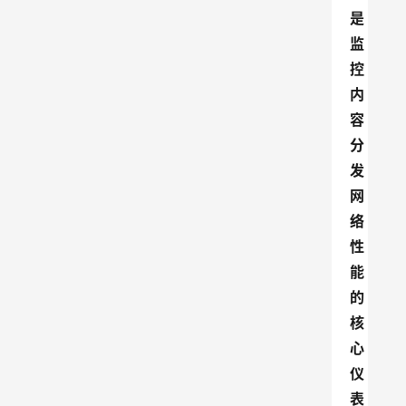
是
监
控
内
容
分
发
网
络
性
能
的
核
心
仪
表