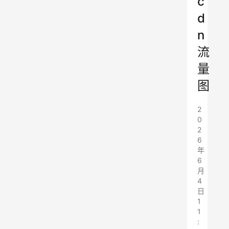
c
d
n
流
量
图
2
0
2
6
年
6
月
4
日
1
1
: