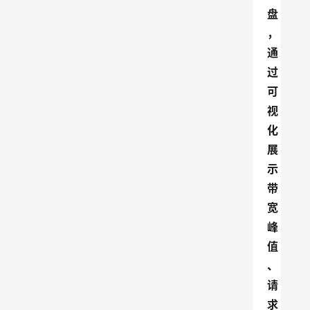
盘
，
通
过
可
视
化
展
示
带
宽
峰
值
、
请
求