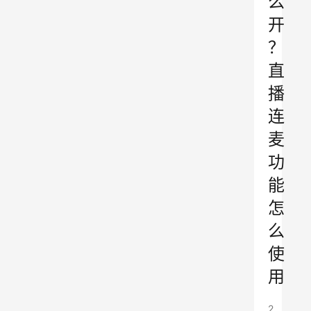
么
开
？
直
播
连
麦
功
能
怎
么
使
用
2