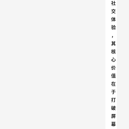
社
交
体
验
，
其
核
心
价
值
在
于
打
破
屏
幕