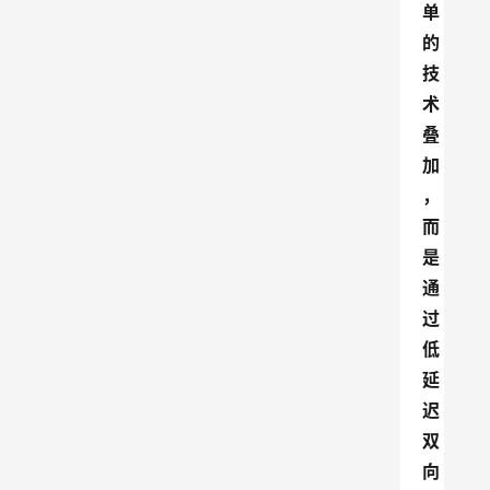
单
的
技
术
叠
加
，
而
是
通
过
低
延
迟
双
向