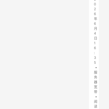
0
2
6
年
6
月
4
日
1
6
:
3
5
•
服
务
器
宽
带
•
阅
读