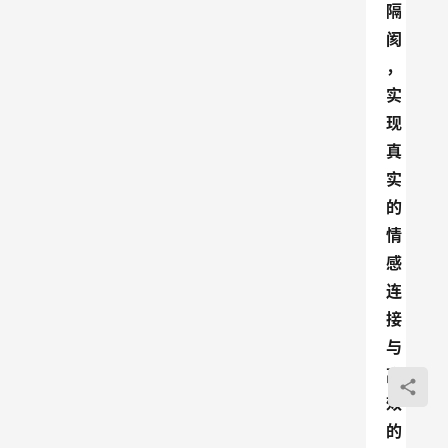
隔
阂
，
实
现
真
实
的
情
感
连
接
与
高
效
的