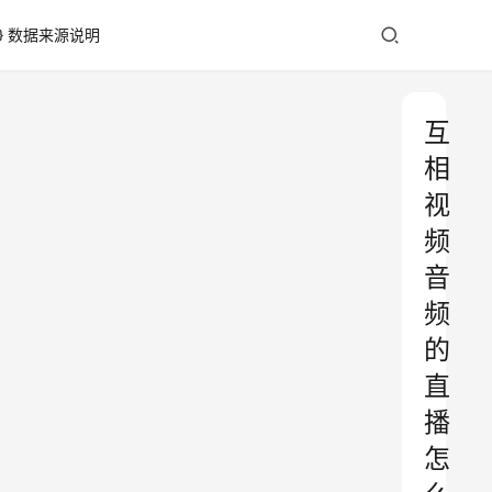
数据来源说明
互
相
视
频
音
频
的
直
播
怎