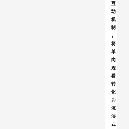
互
动
机
制
，
将
单
向
观
看
转
化
为
沉
浸
式