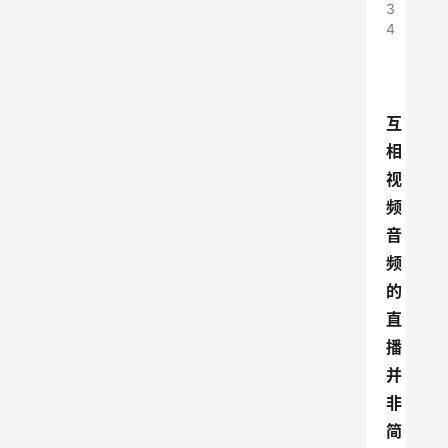
3
4
互
相
视
频
音
频
的
直
播
并
非
简