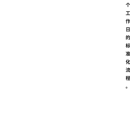
点击取
加
载
1080P
中...