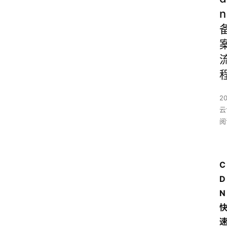
n
2
云
阅
C
D
N