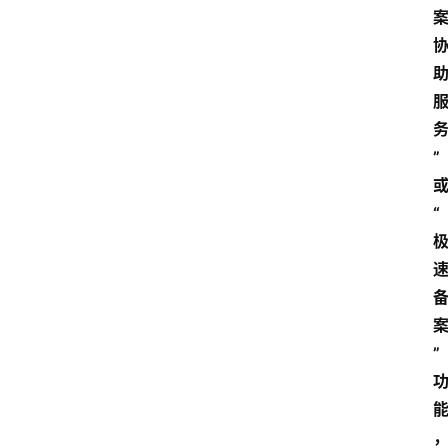
”
“
”