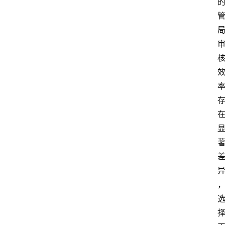
团
队
数
据
来
源
说
明