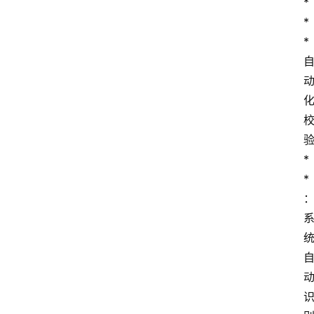
*   
*
*
*
*