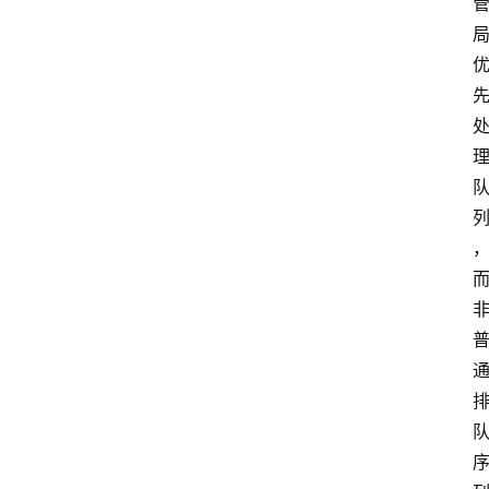
云
计
算
服
务
器
运
维
服
务
器
宽
带