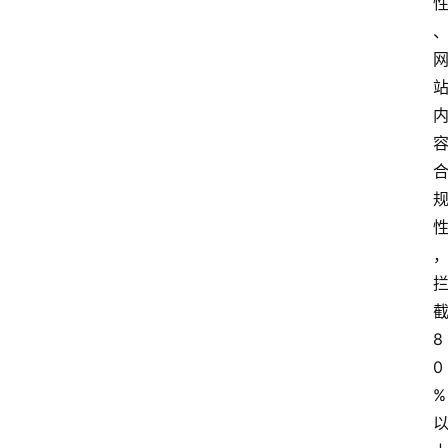
8
0
%