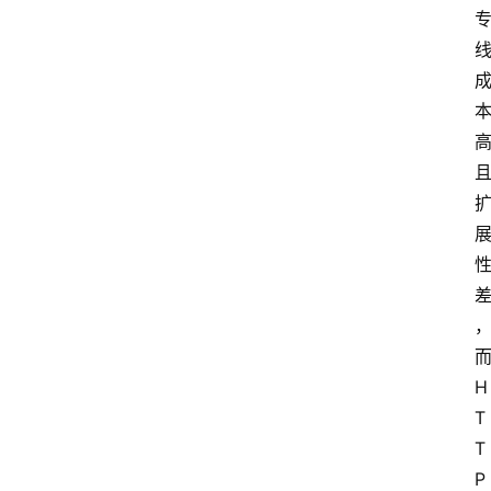
H
T
T
P 