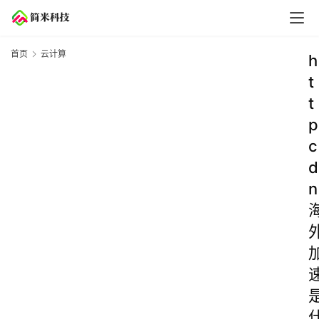
首页
云计算
h
t
t
p
c
d
n