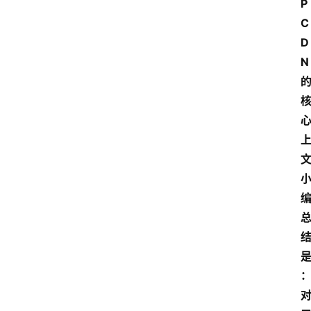
P 
C
D
N