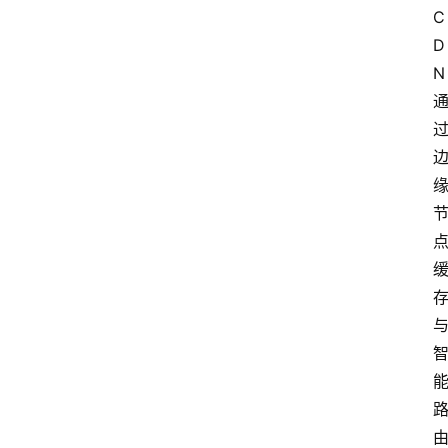
C
D
N