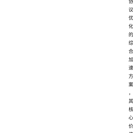
P
S
选
型
与
测
评
关
于
我
们
作
者
团