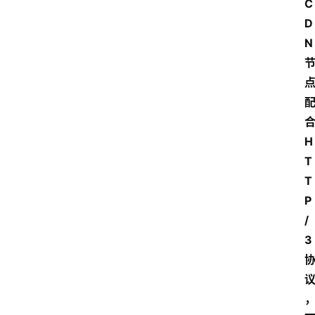
C
D
N
H
T
T
P
/
3