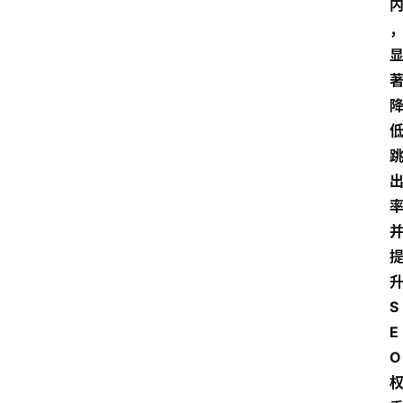
S
E
O