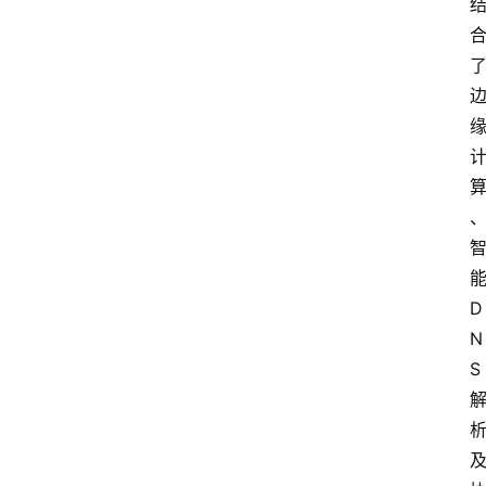
计
算
服
务
器
运
维
服
务
D
器
N
宽
S
带
V