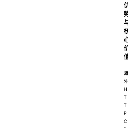
H
T
T
P 
C