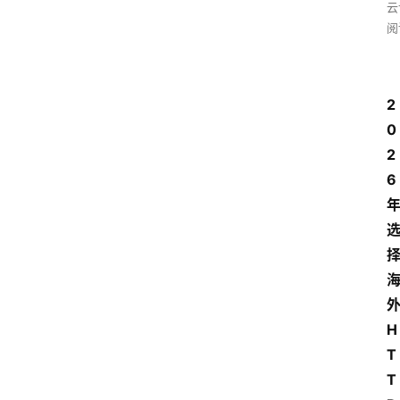
云
阅
2
0
2
6
H
T
T