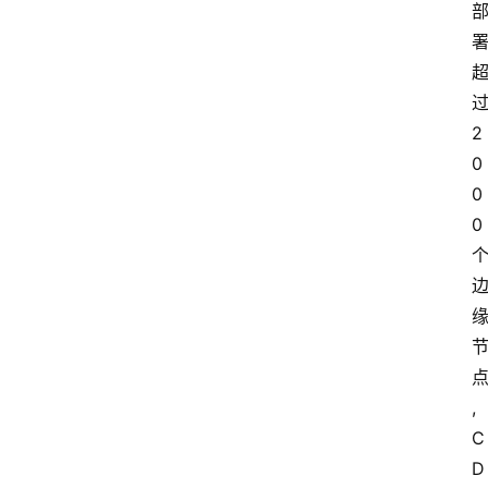
2
0
0
0
,
C
D