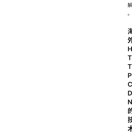
T
T
P