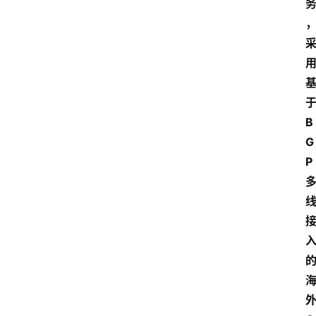
B
G
P