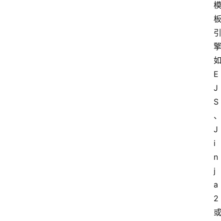
E
J
S
J
i
n
j
a
2