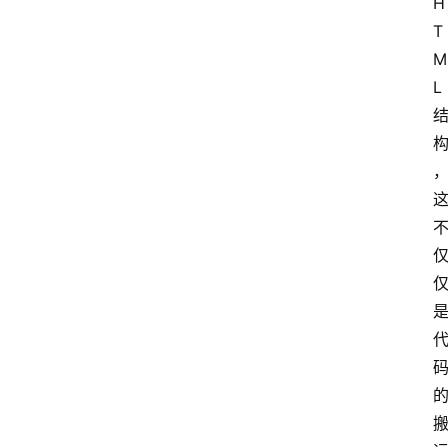
H
T
M
L