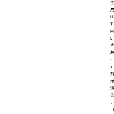
计
算
H
T
服
M
务
L
器
运
段
维
-
> 
服
务
器
宽
带