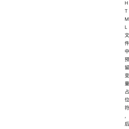
H
T
M
L
,