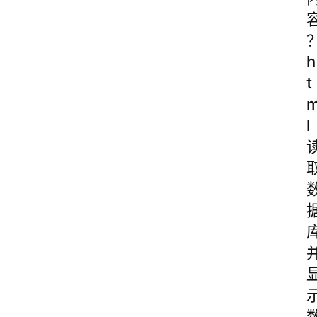
h
t
l