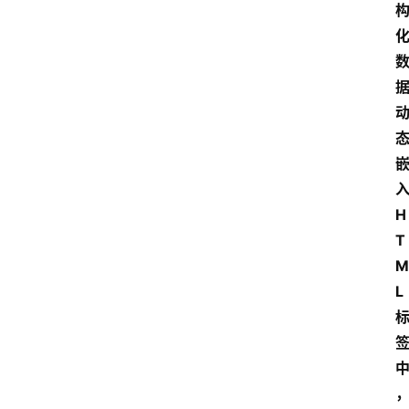
H
T
M
L