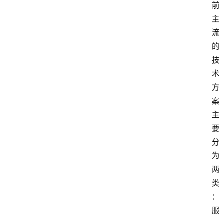
V
P
S
选
型
与
测
评
关
于
我
们
作
者
团