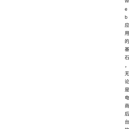
W
e
b