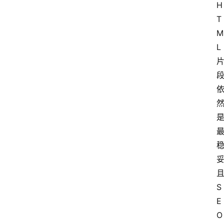
H
T
M
L
S
E
O