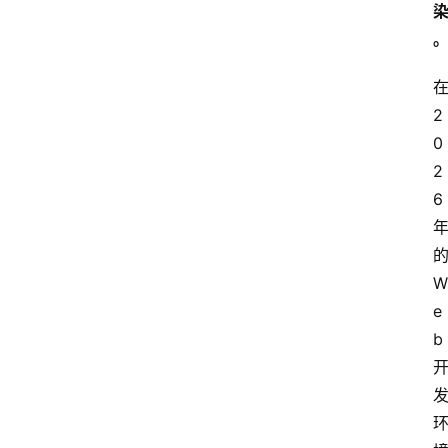
2
0
2
6
W
e
b