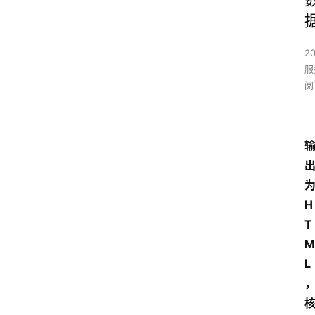
2
服
阅
H
T
M
L