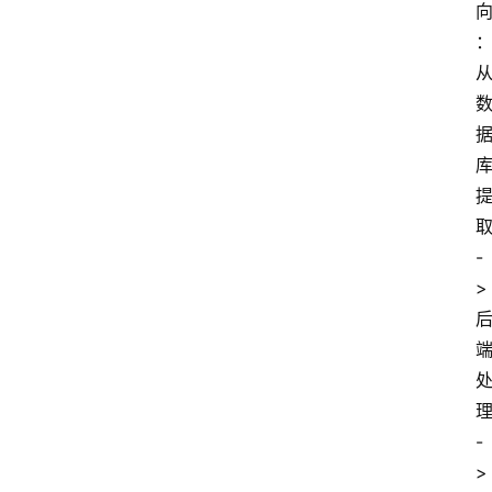
取
-
> 
理
-
> 
云