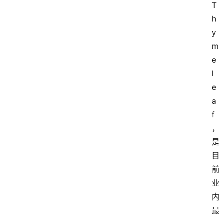
T
h
y
m
e
l
e
a
f