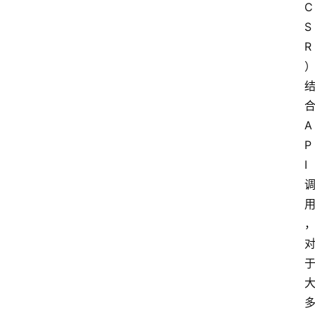
C
S
R
A
P
I