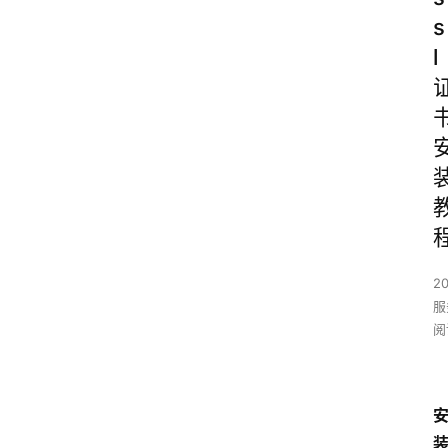
s
l
2
服
阅