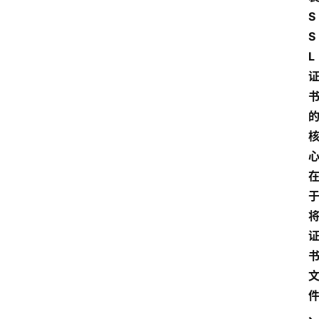
S
S
L