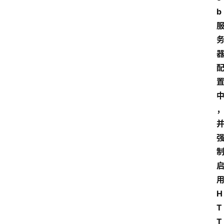
b
H
T
T