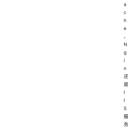
a
c
h
e
N
g
i
n
I
I
S