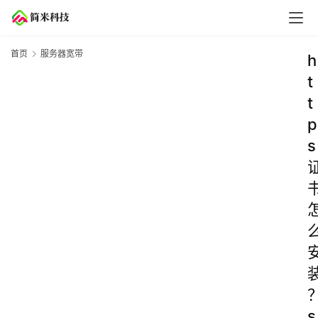
首页
服务器宽带
h
t
t
p
s
s