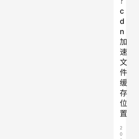
？
c
d
n
加
速
文
件
缓
存
位
置
2
0