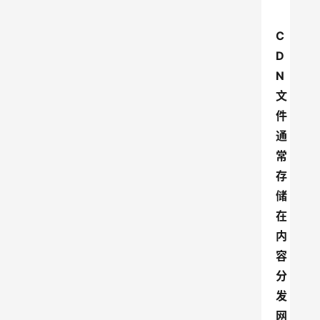
C
D
N
文
件
通
常
存
储
在
内
容
分
发
网