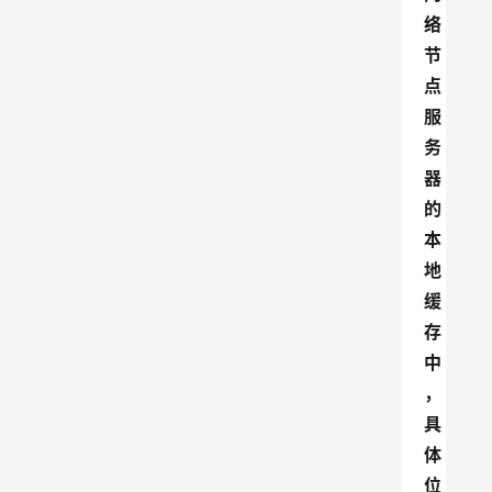
络
节
点
服
务
器
的
本
地
缓
存
中
，
具
体
位