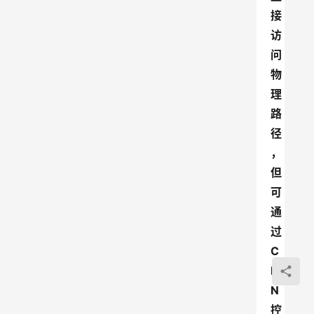
接
访
问
物
理
路
径
，
但
可
通
过
C
D
N
控