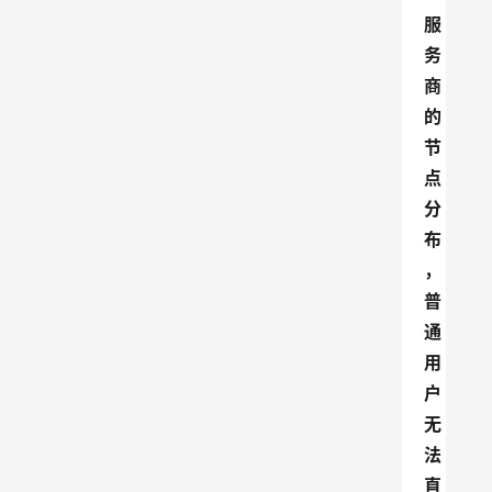
服
务
商
的
节
点
分
布
，
普
通
用
户
无
法
直