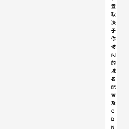
置
取
决
于
你
访
问
的
域
名
配
置
及
C
D
N