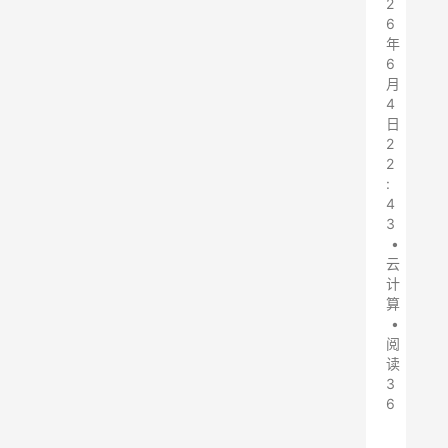
2
6
年
6
月
4
日
2
2
:
4
3
•
云
计
算
•
阅
读
3
6