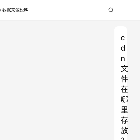
数据来源说明
c
d
n
文
件
在
哪
里
存
放