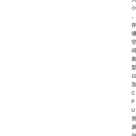
C
P
U