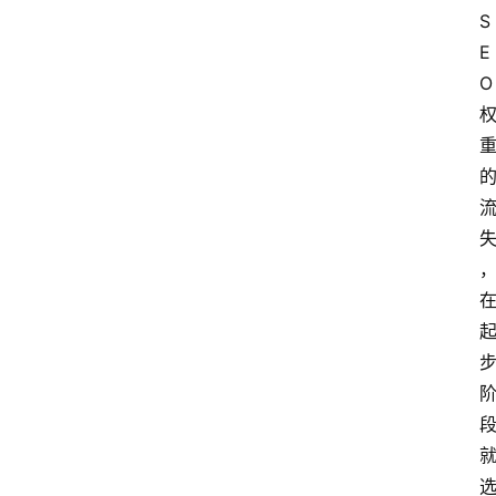
S
E
O