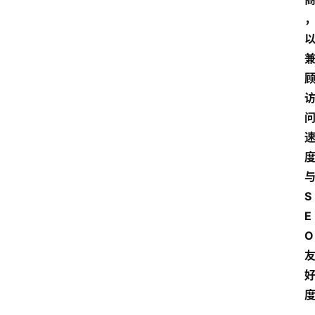
S
E
O