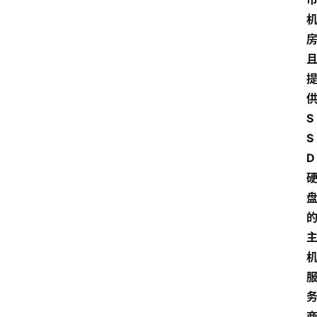
S
S
D