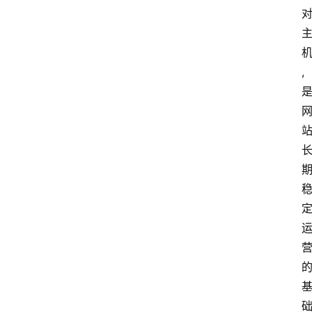
云
计
算
,
服
务
器
运
维
服
务
器
宽
带