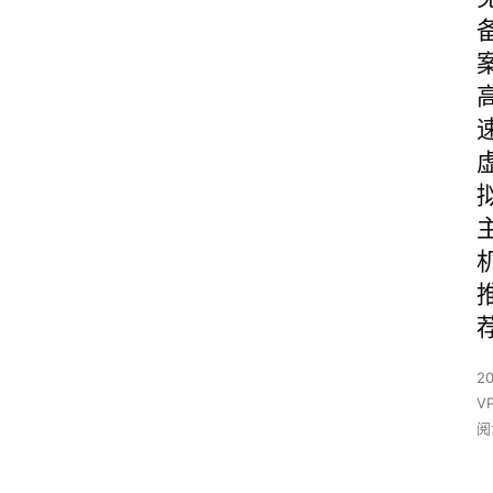
2
V
阅