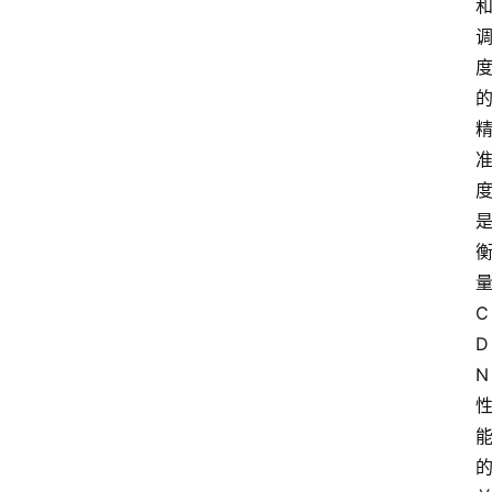
C
D
N