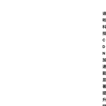
C
D
N