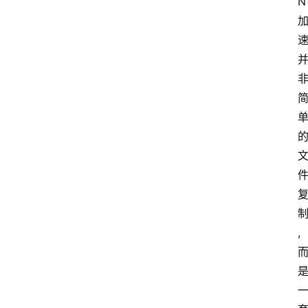
N
务
器
运
维
服
务
器
宽
带
V
,
P
S
选
型
与