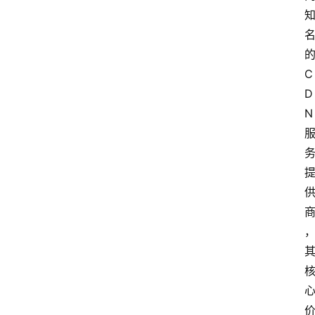
C
D
N