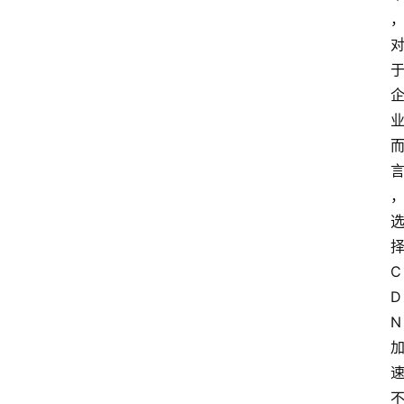
C
D
N