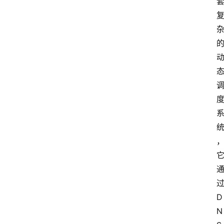
测
评
关
于
我
们
作
者
团
队
D
数
N
据