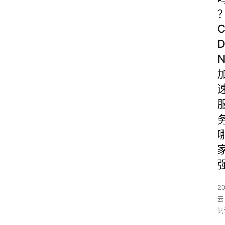
2
云
阅