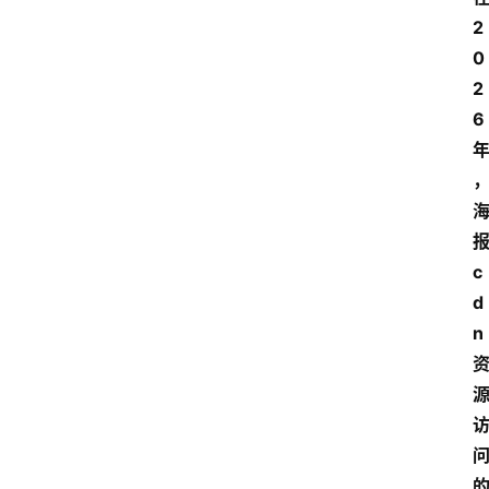
2
0
2
6
c
d
n