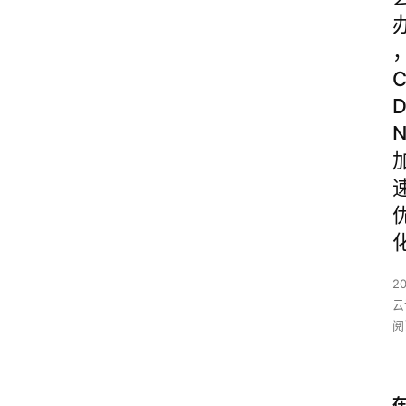
2
云
阅