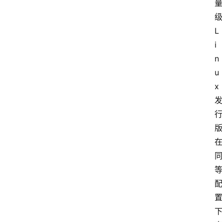
宽
带
L
i
V
n
P
u
S
x
选
型
与
测
评
关
于
我
们