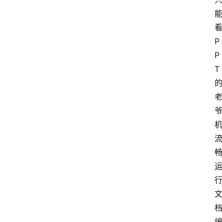
P
P
T