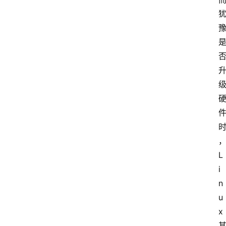
L
i
n
u
x