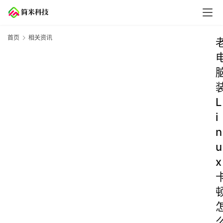
首页
相关资讯
L
i
n
u
x