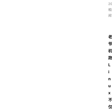
2
相
阅
L
i
n
u
x