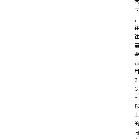
2
G
B