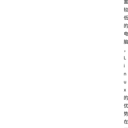
L
i
n
u
x