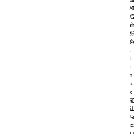
L
i
n
u
x