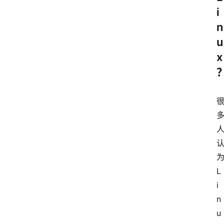
i
n
u
x
L
i
n
u