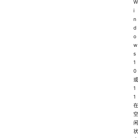
W
i
n
d
o
w
s 
1
0
1
1