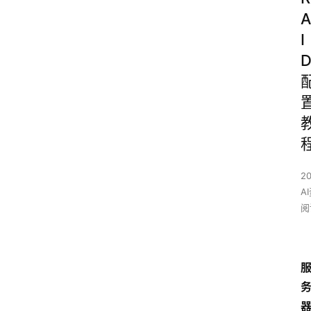
A
I
2
A
阅