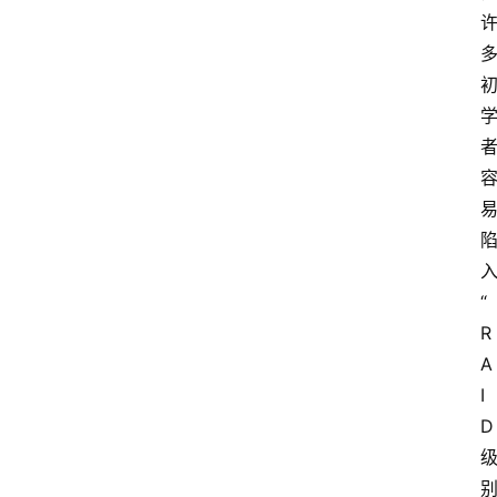
“
R
A
I
D