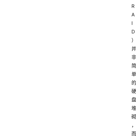
R
A
I
D