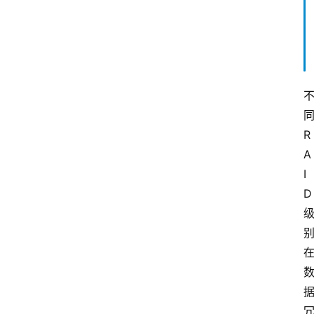
R
A
I
D