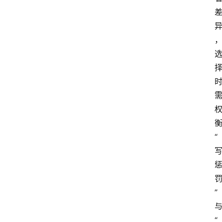
云
计
算
服
务
器
运
维
“
服
务
器
宽
带
”
“