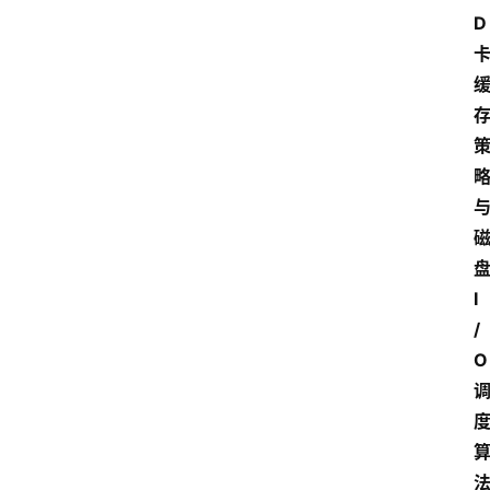
D
I
/
O