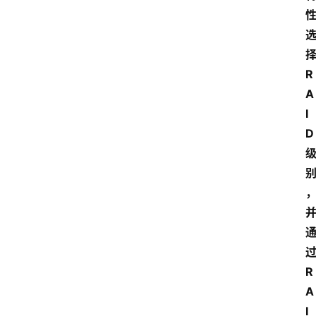
R
A
I
D
R
A
I