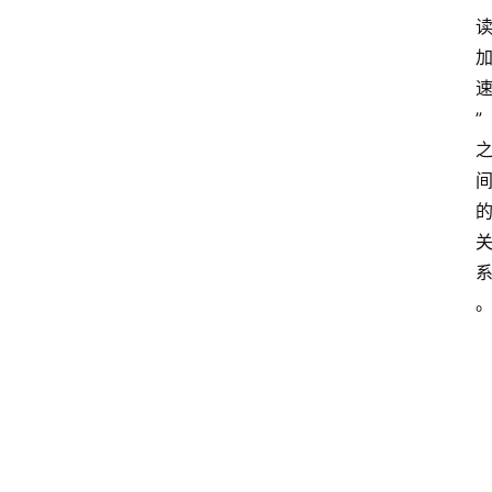
V
P
S
选
”
型
与
测
评
关
于
我
们
作
者