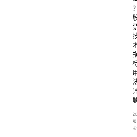
2
服
阅