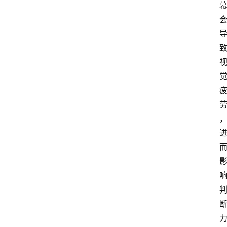
计
算
服
务
器
运
维
服
务
器
宽
带
V