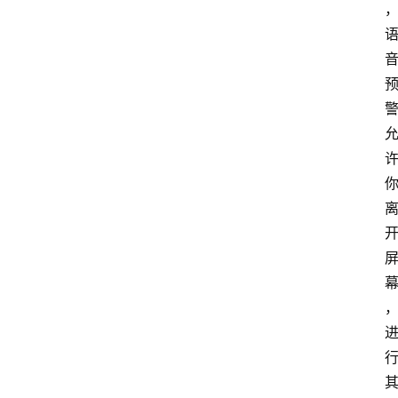
P
S
选
型
与
测
评
关
于
我
们
作
者
团