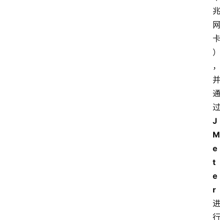
J
M
e
t
e
r