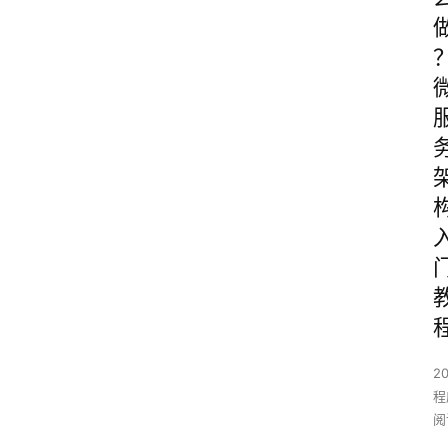
2
程
阅