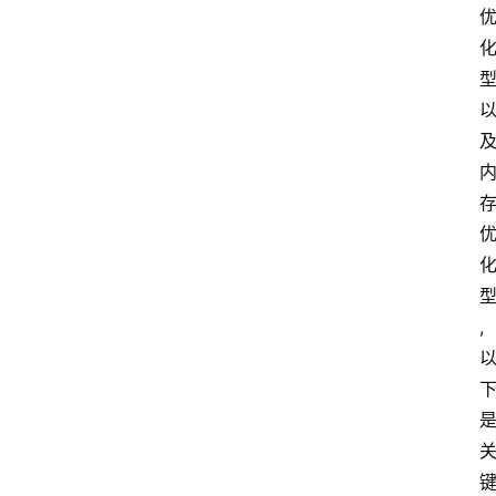
S
选
型
与
测
评
关
于
我
们
,
作
者
团
队