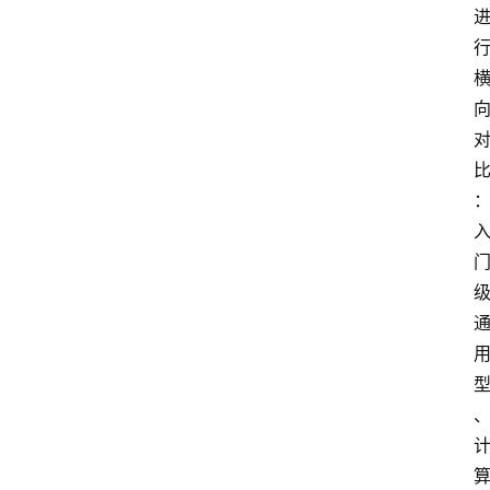
服
务
器
运
维
服
务
器
宽
带
V
P