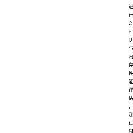
C
P
U