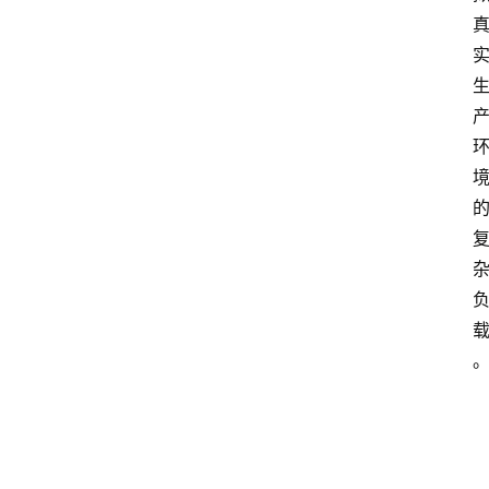
点击取
加
载
1080P
中...