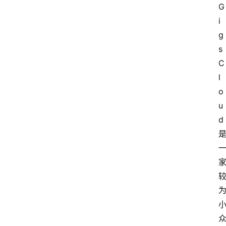
G
i
g
s
C
l
o
u
d 