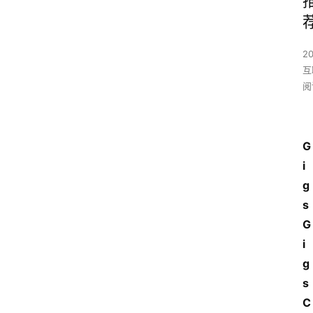
2
互
阅
G
i
g
s
G
i
g
s
C