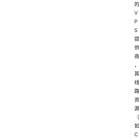
的
V
P
S 
如
C