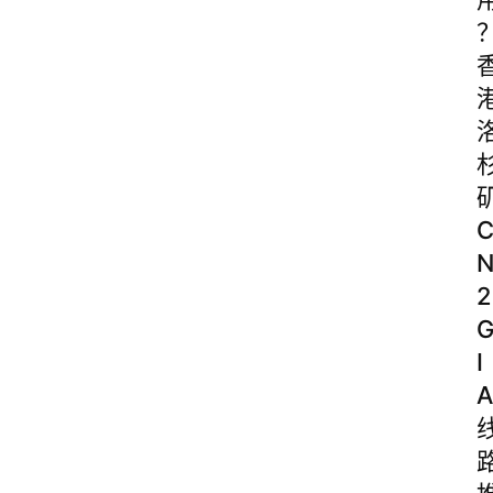
2
I
A