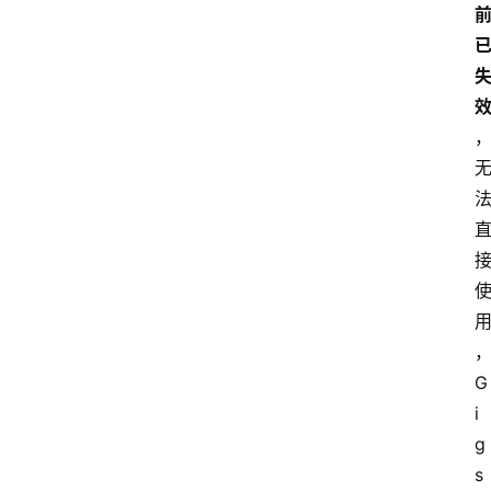
G
i
g
s