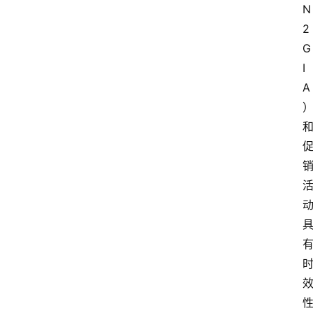
N
2 
G
I
A