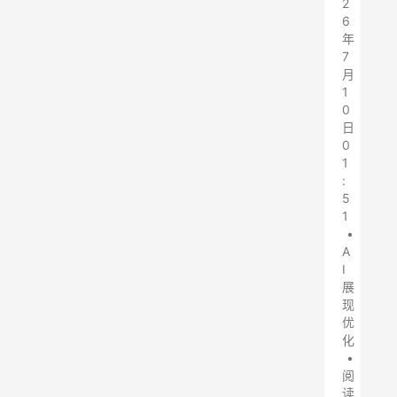
2
6
年
7
月
1
0
日
0
1
:
5
1
•
A
I
展
现
优
化
•
阅
读