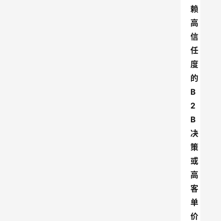
赖
高
信
任
度
的
B
2
B
决
策
或
高
客
单
价