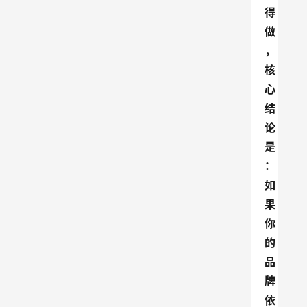
得
做
，
核
心
结
论
是
：
如
果
你
的
品
牌
依