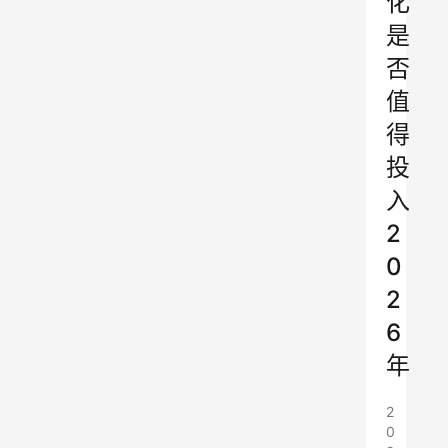
化
是
否
值
得
投
入
2
0
2
6
年
2
0