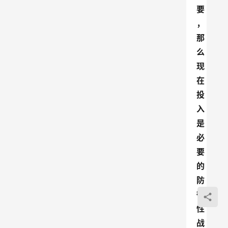
要
，
那
么
现
在
投
入
是
必
要
的
防
御
性
战