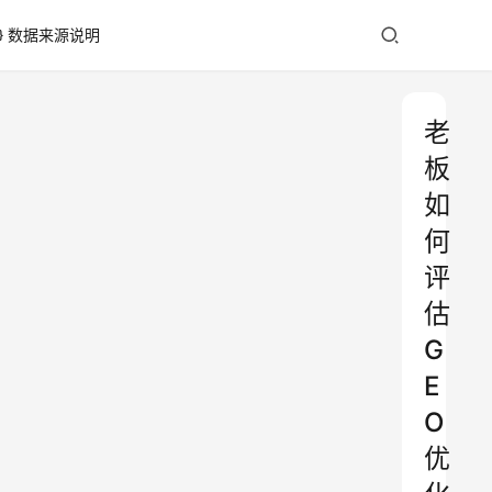
数据来源说明
老
板
如
何
评
估
G
E
O
优