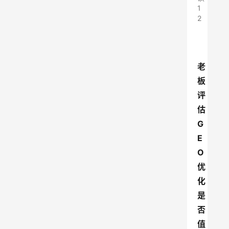
1
2
老
板
评
估
G
E
O
优
化
是
否
值