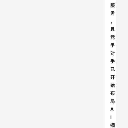
服
务
，
且
竞
争
对
手
已
开
始
布
局
A
I
摘