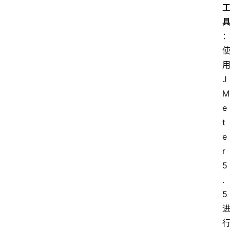
数
据
来
源
说
明
J
M
e
t
e
r 
5
.
5