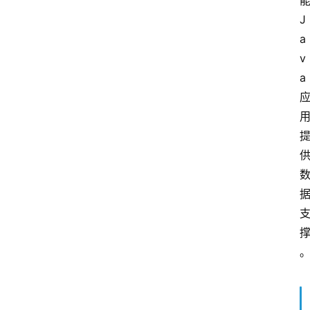
J
a
v
a