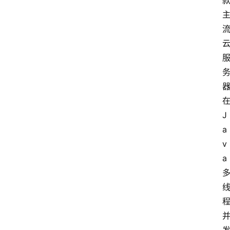
J
a
v
a