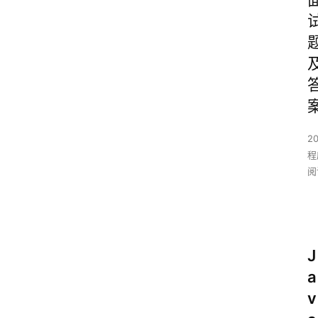
2
程
阅
J
a
v