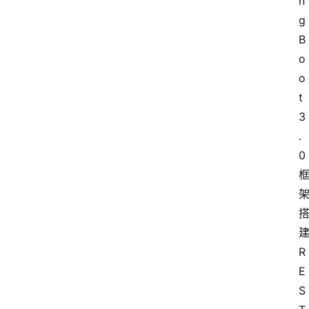
n
g 
B
o
o
t 
3
.
0
R
E
S