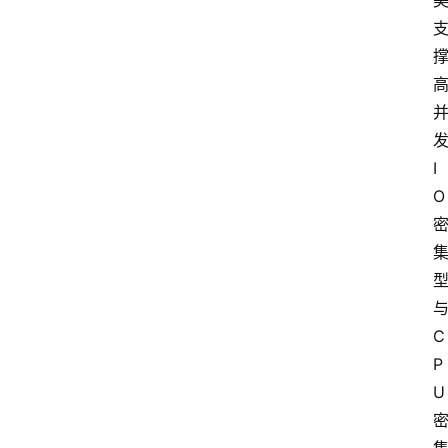
I
O
C
P
U