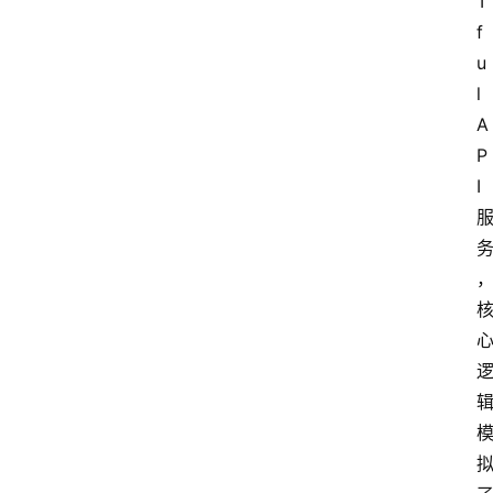
T
f
u
l 
A
P
I