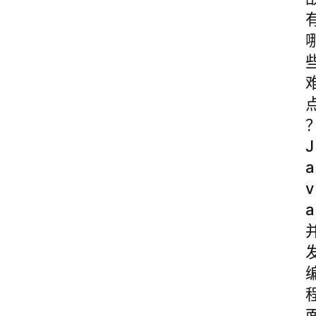
J
a
v
a