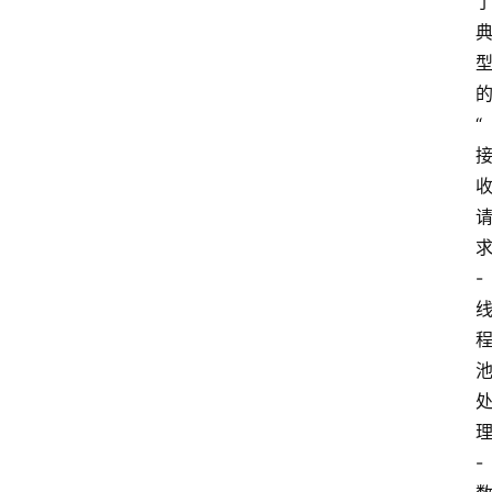
“
-
-