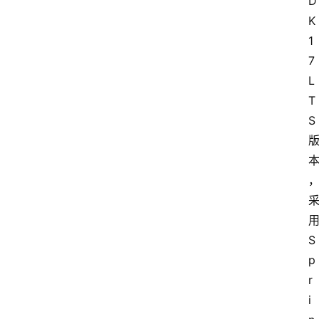
D
K 
1
7 
L
T
S
S
p
r
i