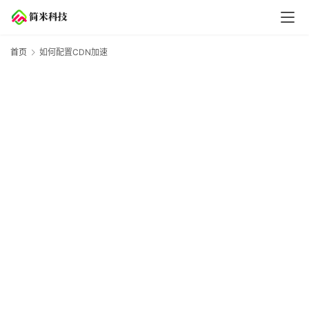
首页
如何配置CDN加速
云
计
算
服
务
器