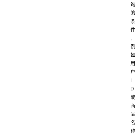
,
I
D