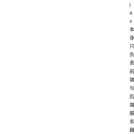
j
计
a
算
x
服
务
器
运
维
服
务
器
宽
带