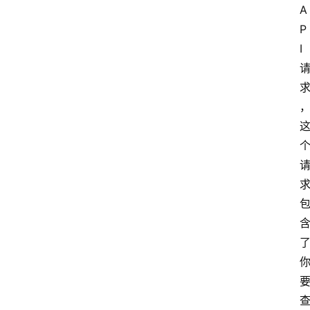
A
P
I