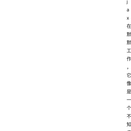
j
a
x