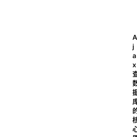
j
a
x