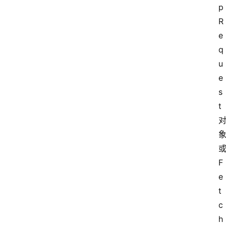
p
R
e
q
u
e
s
t
F
e
t
c
h 