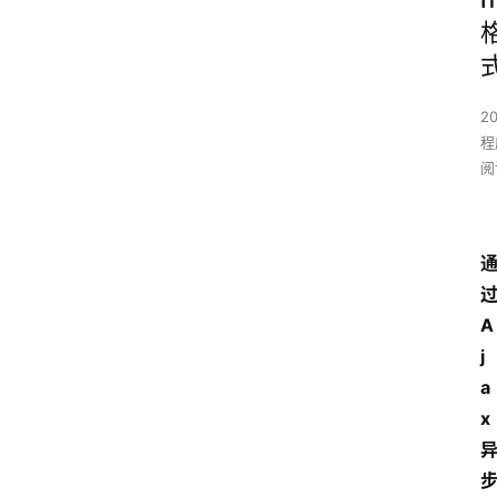
2
程
阅
A
j
a
x