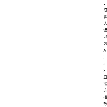
A
j
a
x