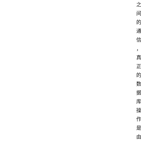
V
P
S
选
型
与
测
评
关
于
我
们
作
者
团