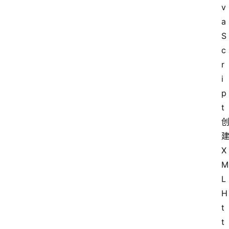
v
a
S
c
r
i
p
t
X
M
L
H
t
t