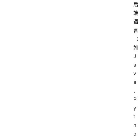
队
数
据
来
源
J
说
a
明
v
a
P
y
t
h
o