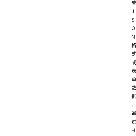
J
S
O
N
H