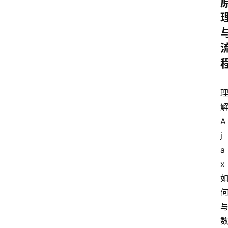
A
j
a
x