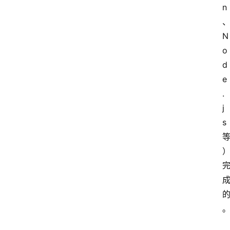
n
N
o
d
e
.
j
s