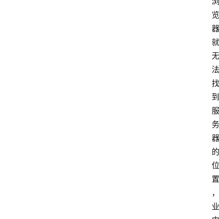
计
算
服
务
器
运
维
服
务
器
宽
带