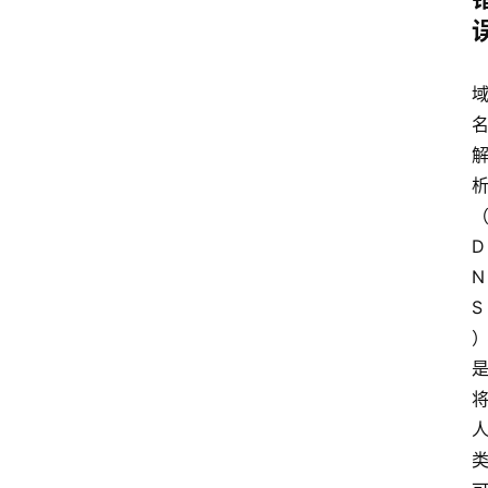
D
N
S