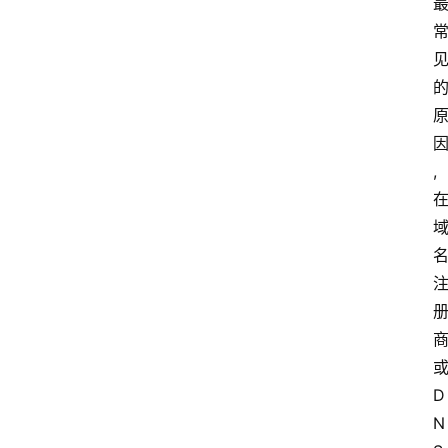
,
D
N