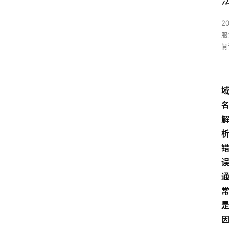
2
服
阅