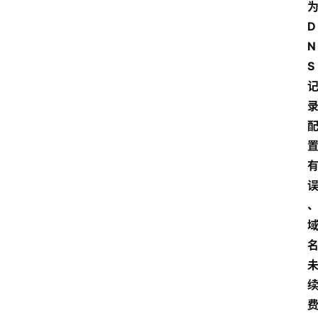
D
N
S