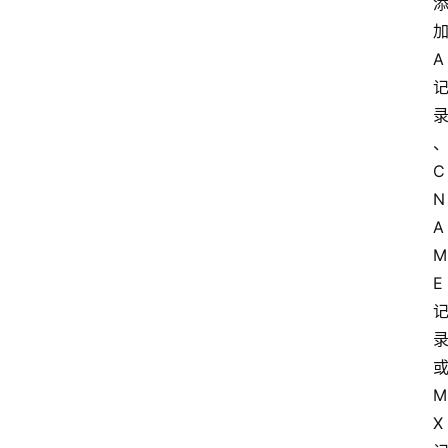
A
C
N
A
M
E
M
X