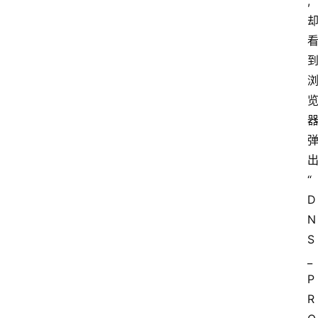
,
“
D
N
S
_
P
R