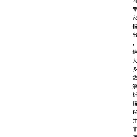
V
P
S
选
型
与
测
评
关
于
我
们
作
者
团