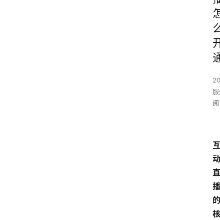
2
服
阅