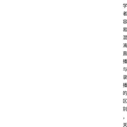
V
P
S
选
型
与
测
评
关
于
我
们
作