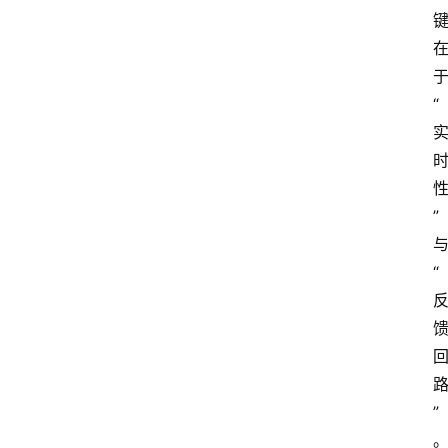
者
团
队
“
数
据
来
源
”
说
明
“
”
点击取