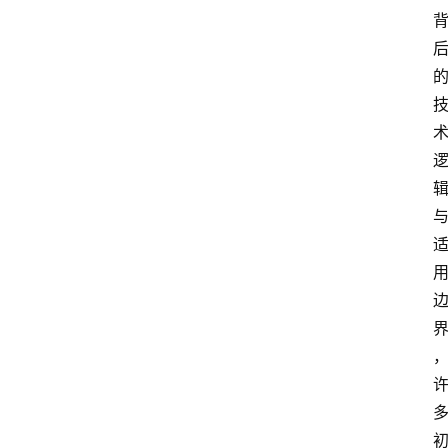
云
计
算
服
务
器
运
维
服
务
器
宽
带