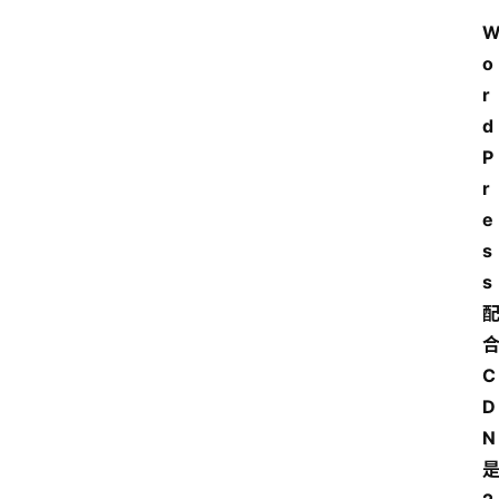
o
r
d
P
r
e
s
s
C
D
N