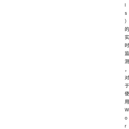
l
s
W
o
r