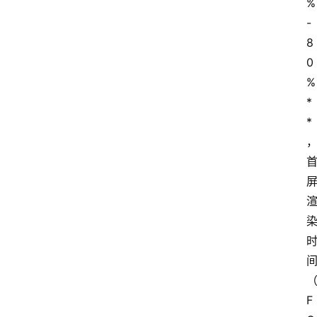
%
-
8
0
%
*
*
F