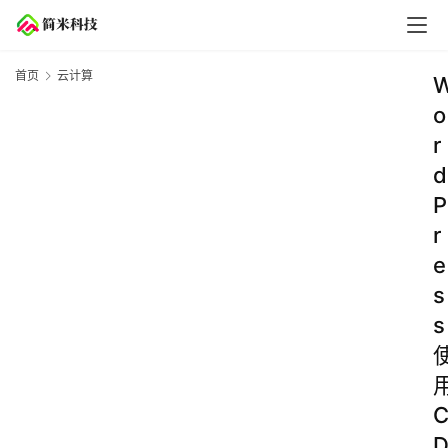
首页
云计算
o
r
d
P
r
e
s
s