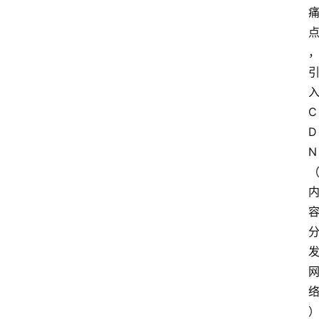
C
D
N