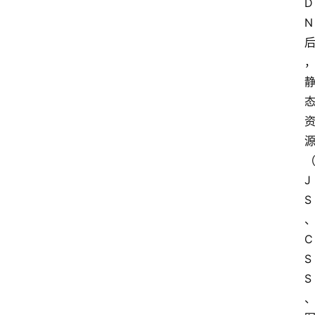
D
N
J
S
C
S
S