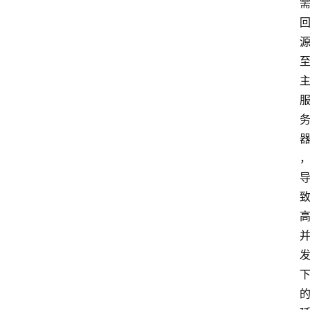
带
V
P
S
选
型
与
测
评
关
于
我
们