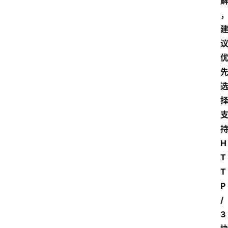
H
T
T
P
/
3