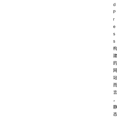
d
P
r
e
s
s