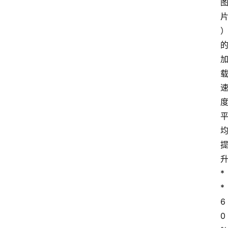
*
*
6
0