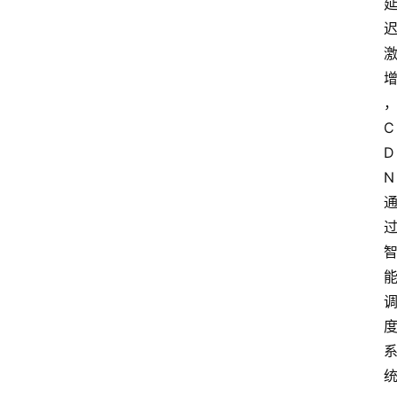
作
者
团
队
C
D
数
N
据
来
源
说
明