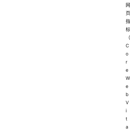
C
o
r
e 
W
e
b 
V
i
t
a