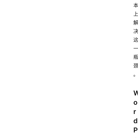
o
r
d
P