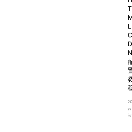
T
L
2
云
阅