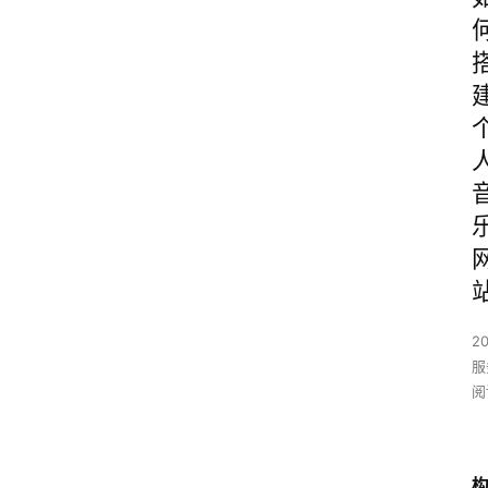
2
服
阅