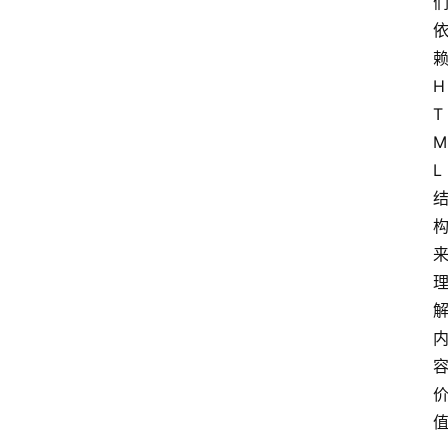
H
T
M
L