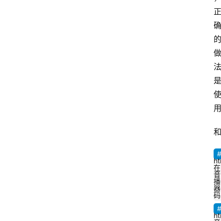
ht
码
ht