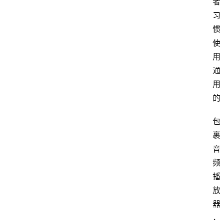
P
S
选
型
与
测
评
关
于
我
们
作
者
团