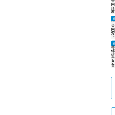
音
网
搭
教
个
音
网
源
下
零
础
建
乐
享
台