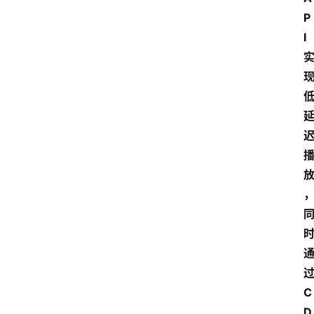
P
I
C
D