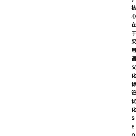
S
E
O