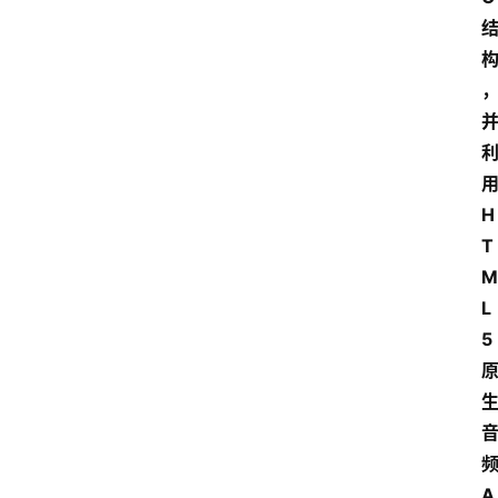
H
T
M
L
5
A