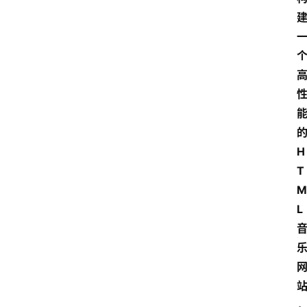
H
T
M
L