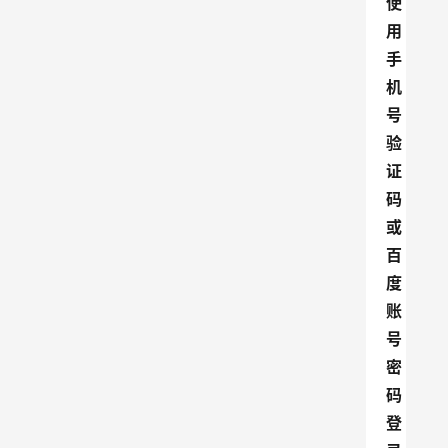
使
用
手
机
号
验
证
码
或
百
度
账
号
密
码
登