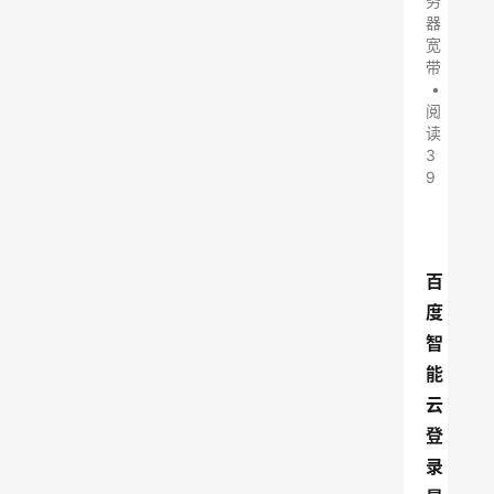
务
器
宽
带
•
阅
读
3
9
百
度
智
能
云
登
录