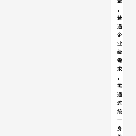
录
，
若
遇
企
业
级
需
求
，
需
通
过
统
一
身