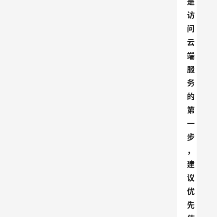
是
访
问
云
端
服
务
的
第
一
步
，
建
议
优
先