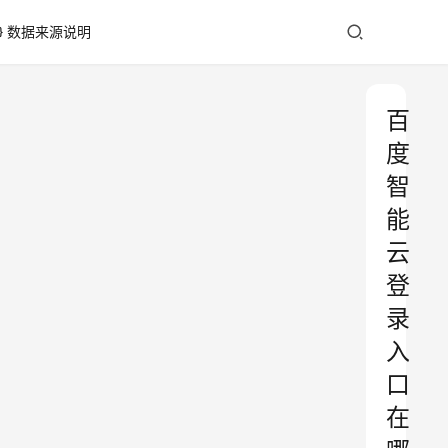
数据来源说明
百
度
智
能
云
登
录
入
口
在