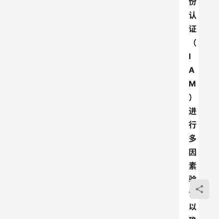
份
认
证
（
I
A
M
）
进
行
多
因
素
验
证
以