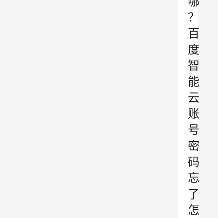
哪
？
百
度
智
能
云
账
号
密
码
忘
了
怎