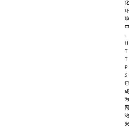
H
T
T
P
S