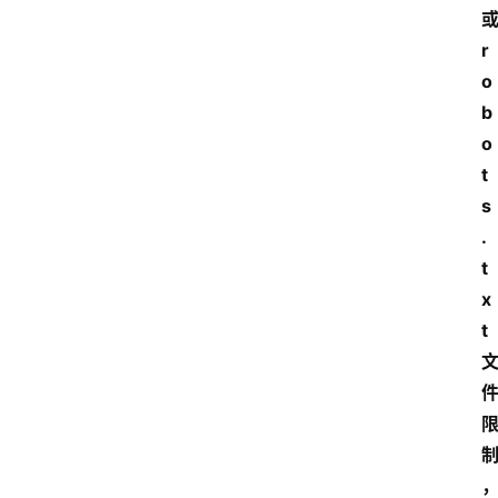
r
o
b
o
t
s
.
t
x
t