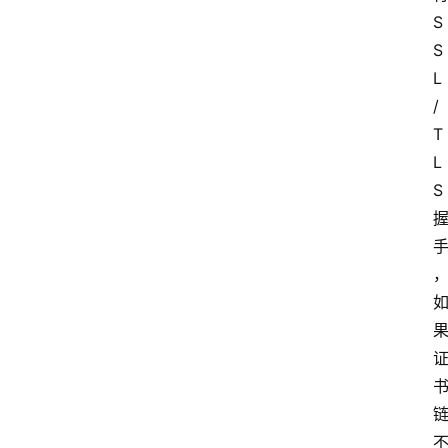
S
S
L
/
T
L
S
云