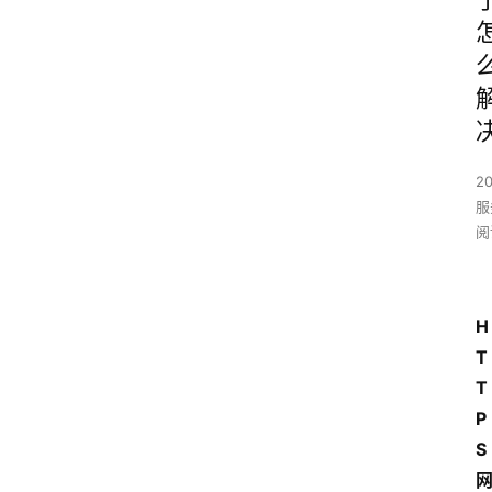
2
服
阅
H
T
T
P
S