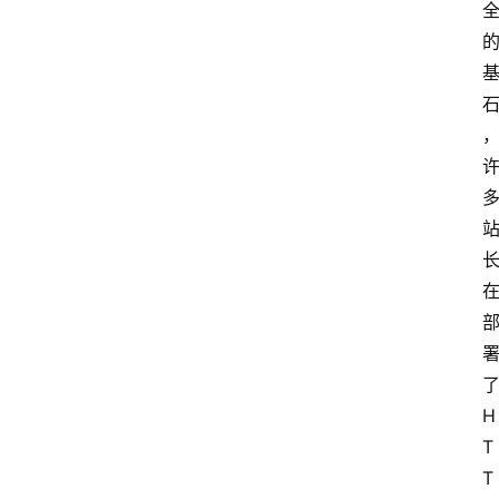
H
T
T