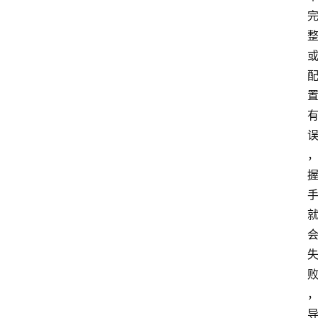
计
算
服
务
器
运
维
服
务
器
宽
带