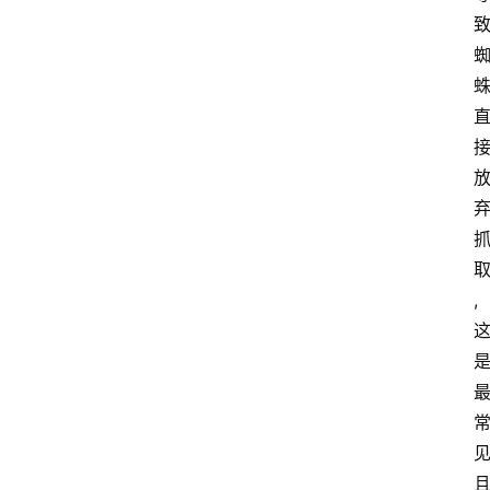
V
P
S
选
型
与
测
评
关
于
,
我
们
作
者
团