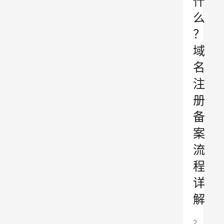
什
么
？
域
名
注
册
备
案
流
程
详
解
2