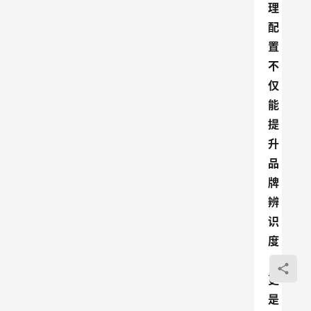
理
配
置
不
仅
能
提
升
品
牌
辨
识
度
，
更
是