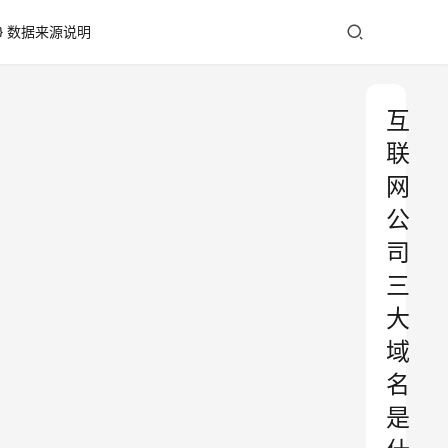
数据来源说明
互
联
网
公
司
三
大
域
名
是