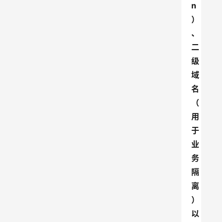
n
）
、
二
级
域
名
（
用
于
业
务
隔
离
）
以