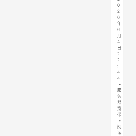
0
2
6
年
6
月
4
日
2
2
:
4
4
•
服
务
器
宽
带
•
阅
读