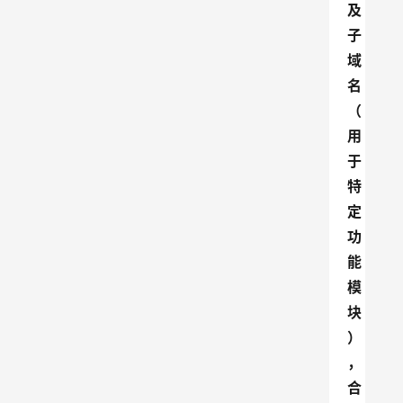
及
子
域
名
（
用
于
特
定
功
能
模
块
）
，
合