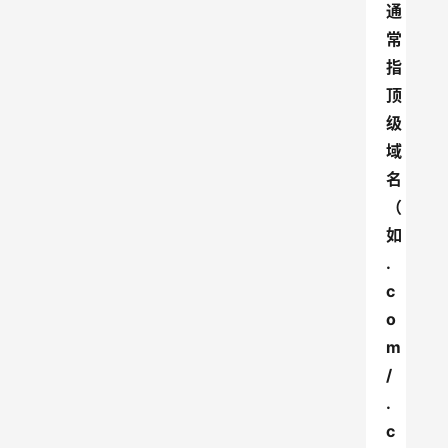
通
常
指
顶
级
域
名
（
如
.
c
o
m
/
.
c