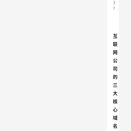
3
7
互
联
网
公
司
的
三
大
核
心
域
名