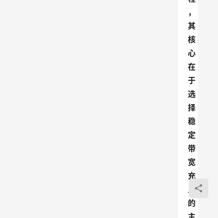
，
其
核
心
在
于
选
择
稳
定
带
宽
充
足
的
主