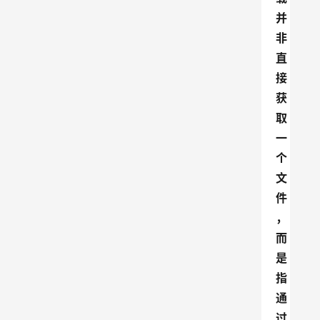
并
非
直
接
获
取
一
个
文
件
，
而
是
指
通
过