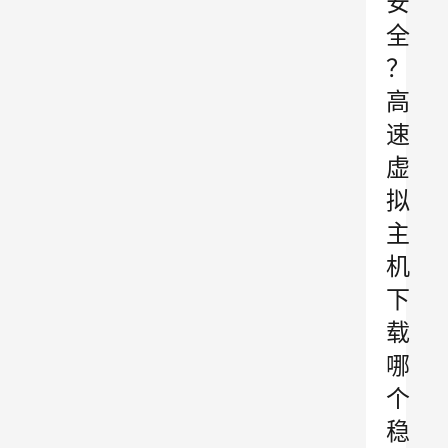
安
全
？
高
速
虚
拟
主
机
下
载
哪
个
稳