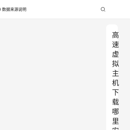
数据来源说明
高
速
虚
拟
主
机
下
载
哪
里