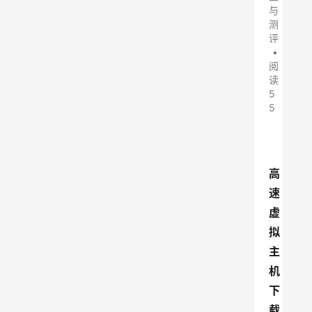
与
测
评
•
阅
读
5
5
高
速
虚
拟
主
机
下
载