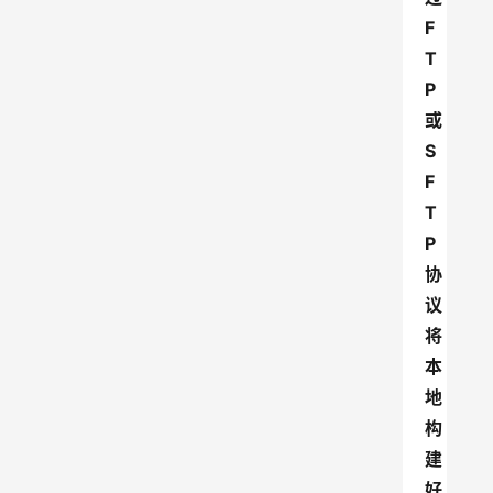
F
T
P
或
S
F
T
P
协
议
将
本
地
构
建
好