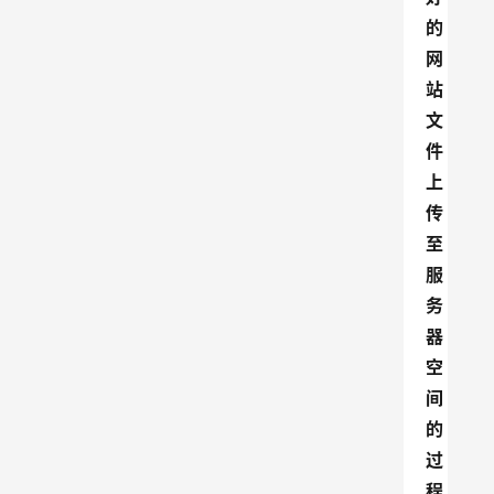
的
网
站
文
件
上
传
至
服
务
器
空
间
的
过
程