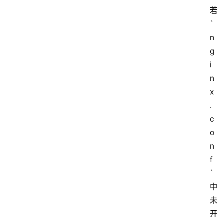
`
n
g
i
n
x
.
c
o
n
f
`