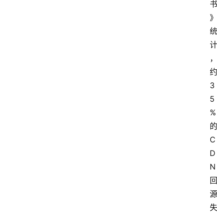
3
5
%
C
D
N