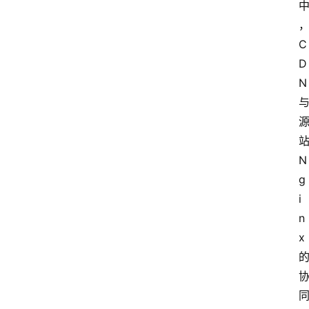
C
D
N
N
g
i
n
x