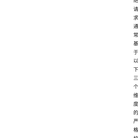
云
计
算
服
务
器
运
维
服
务
器
宽
带