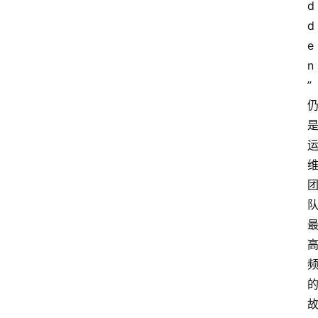
d
d
e
n
”