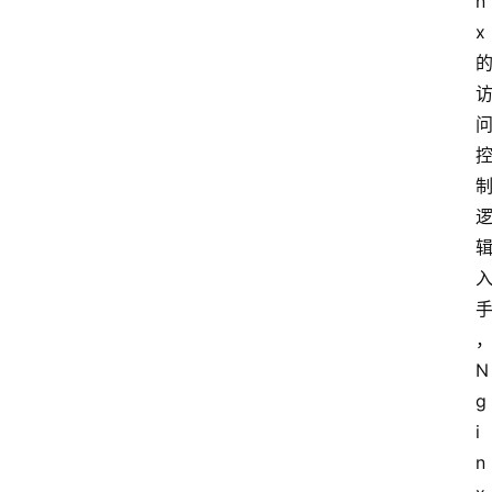
n
x
N
g
i
n