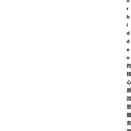
o
r
b
i
d
d
e
n