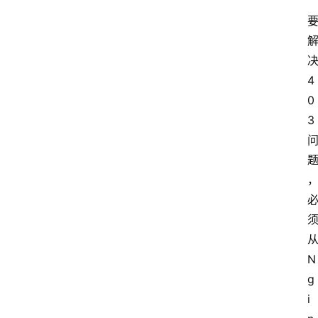
4
0
3
N
g
i