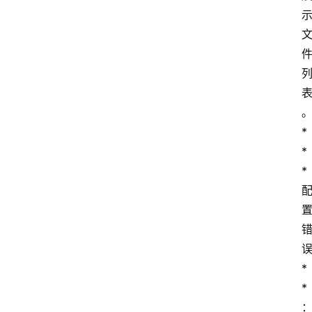
*   
*
*
*
*