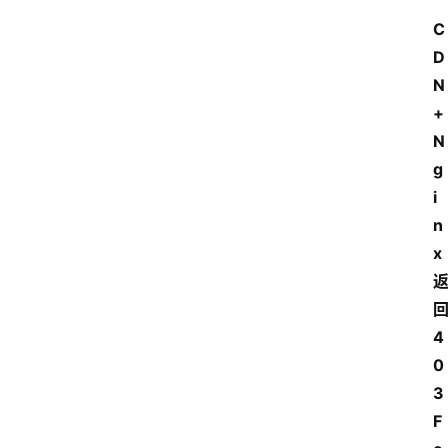
C
D
N
+
N
g
i
n
x
4
0
3 
F