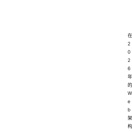
2
0
2
6
W
e
b