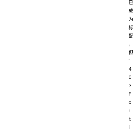
“
4
0
3 
F
o
r
b
i