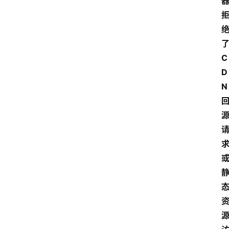
C
D
N