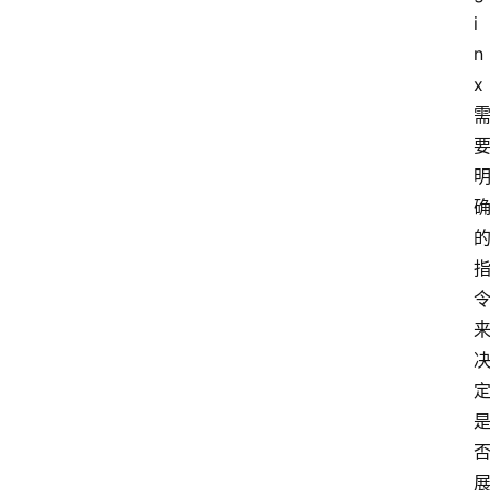
i
n
x