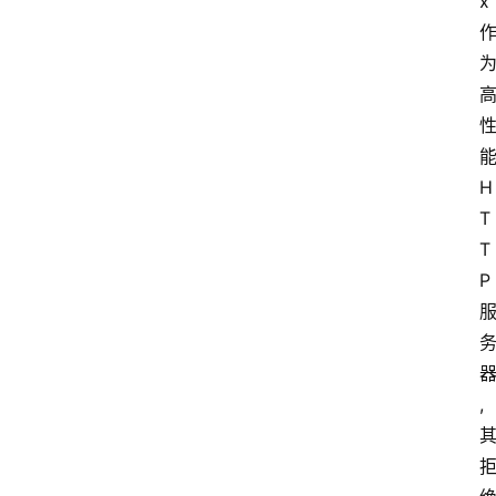
x
H
T
T
P
,