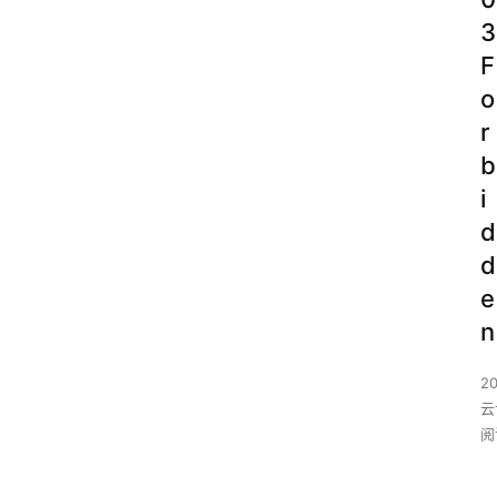
3
F
o
r
b
i
d
d
e
n
2
云
阅