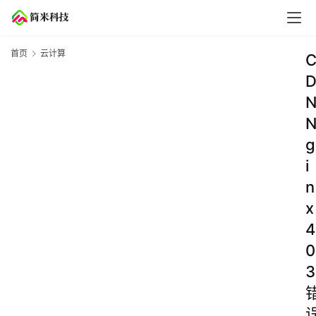
首页
云计算
g
i
n
x
4
0
3