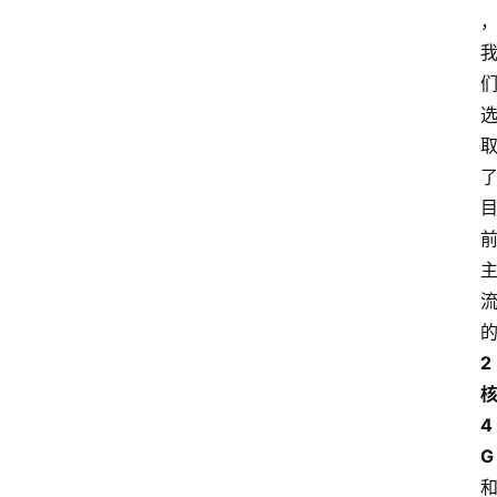
2
4
G