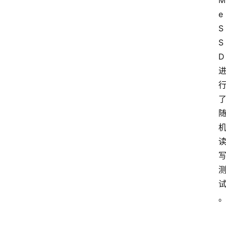
M
e 
S
S
D