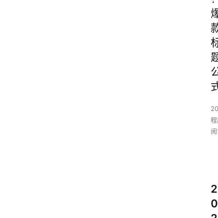
2
程
阅
2
0