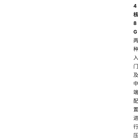
4
8
G