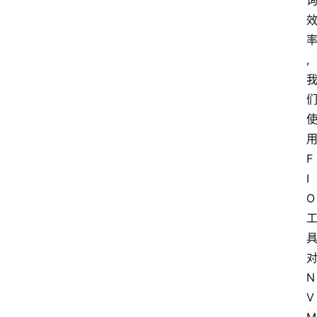
,
F
I
O
N
V