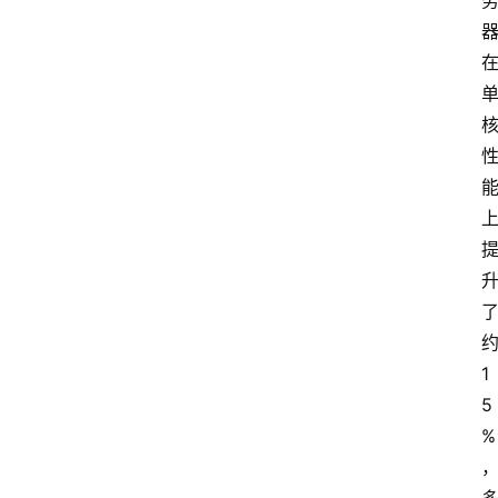
服
务
器
运
维
服
务
器
宽
带
1
V
5
P
%
S
选