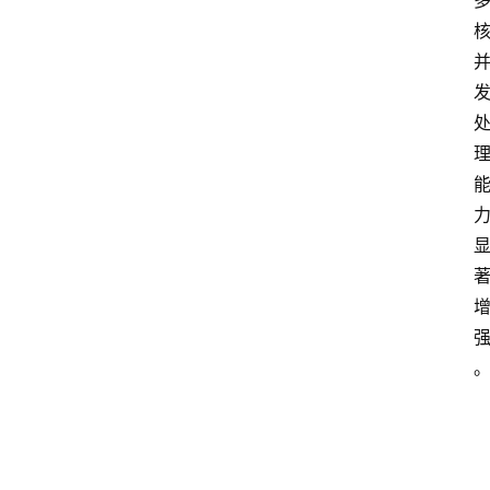
型
与
测
评
关
于
我
们
作
者
团
队