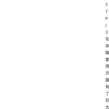
T
T
P
/
3