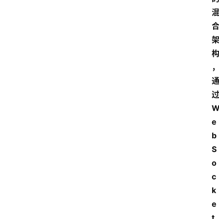
e
b
S
o
c
k
e
t