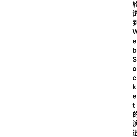
e
b
S
o
c
k
e
t