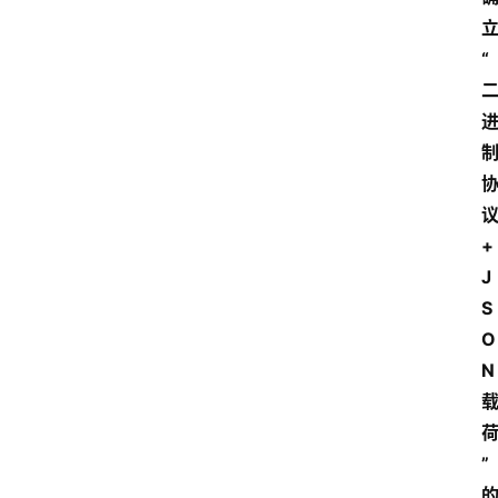
“
+
J
S
O
N
”