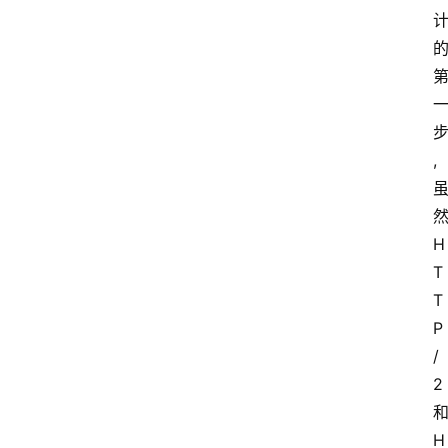
,
H
T
T
P
/
2
H