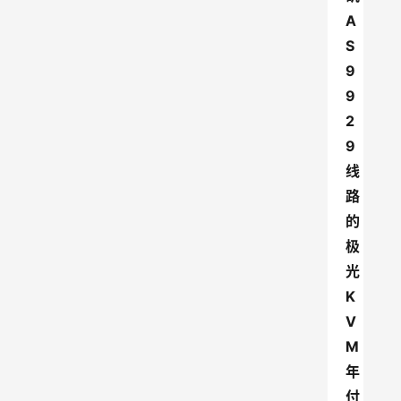
A
S
9
9
2
9
线
路
的
极
光
K
V
M
年
付