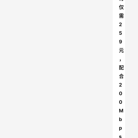
仅
需
2
5
9
元
，
配
合
2
0
0
M
b
p
s