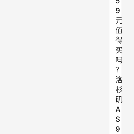
5
9
元
值
得
买
吗
？
洛
杉
矶
A
S
9