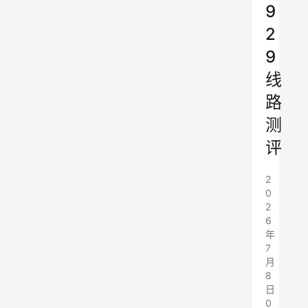
9
2
9
线
路
测
评
2
0
2
6
年
7
月
8
日
0