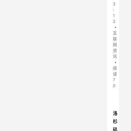
3
:
1
2
•
互
联
网
资
讯
•
阅
读
7
0
洛
杉
矶