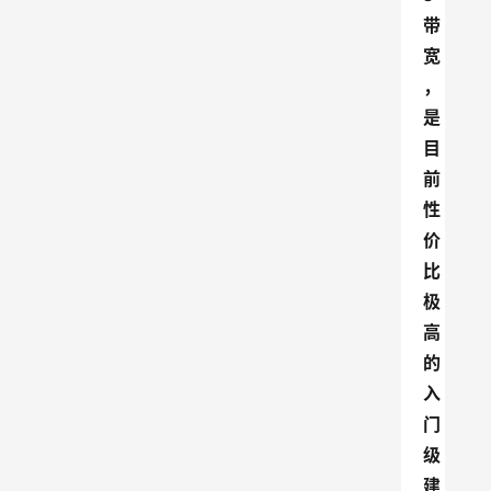
带
宽
，
是
目
前
性
价
比
极
高
的
入
门
级
建