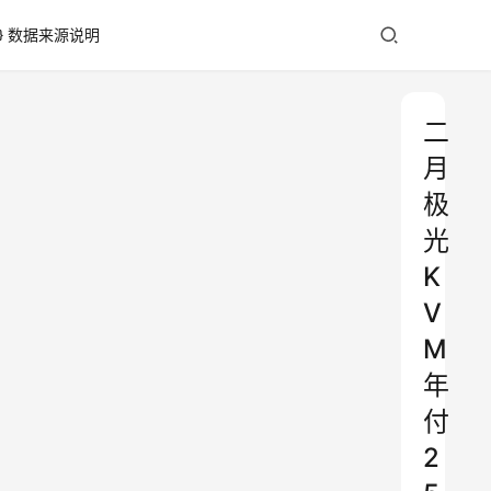
数据来源说明
二
月
极
光
K
V
M
年
付
2