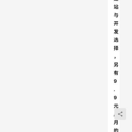
站
与
开
发
选
择
，
另
有
9
.
9
元
/
月
的