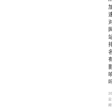
2
云
阅