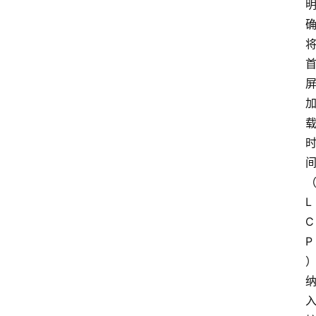
L
C
P