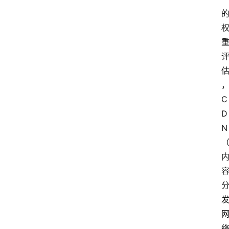
C
D
N