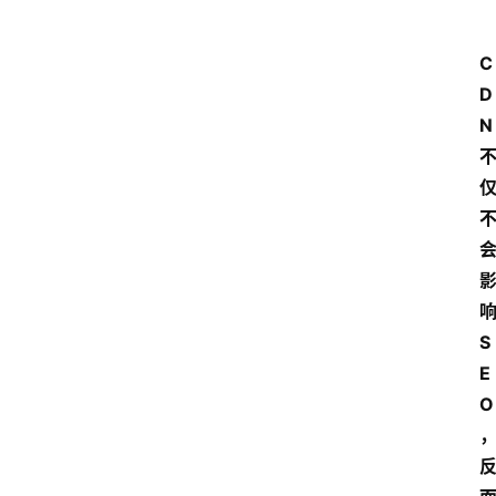
C
D
N
S
E
O