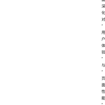
“
”
“
”