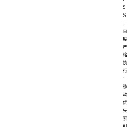
5
%
“