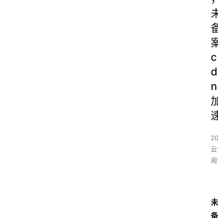
c
d
n
2
云
阅