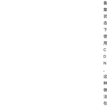
C
D
N
,