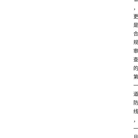
务
器
运
维
服
务
器
宽
带
V
P
S
选
型
与