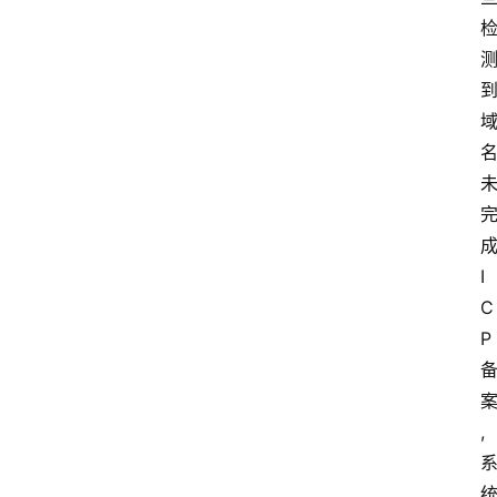
测
评
关
于
我
们
I
作
C
者
团
P
队
,
数
据