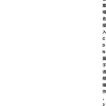
C
D
N
2