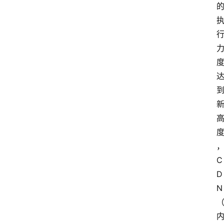
C
D
N