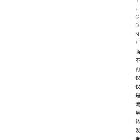
C
D
N
云
计
算
服