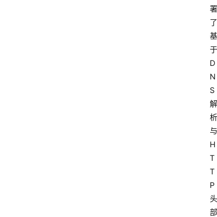
D
N
S
H
T
T
P