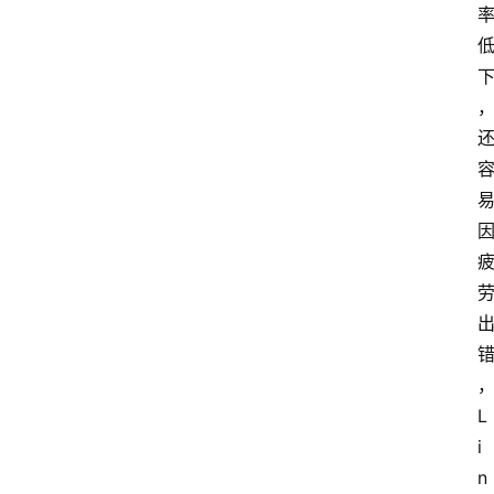
L
i
n