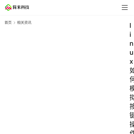
首页
相关资讯
l
i
n
u
x