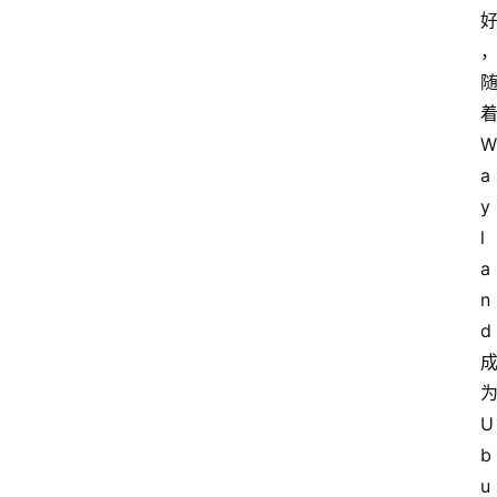
W
a
y
l
a
n
d
U
b
u