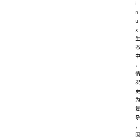
i
n
u
x