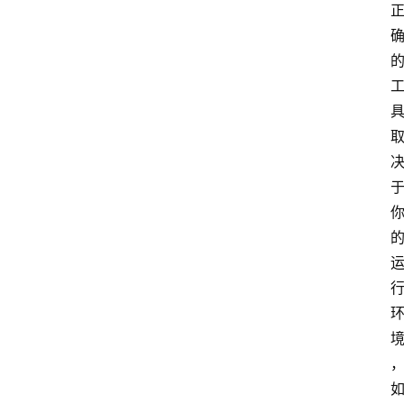
云
计
算
服
务
器
运
维
服
务
器
宽