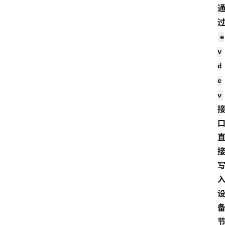
e
v
d
e
v