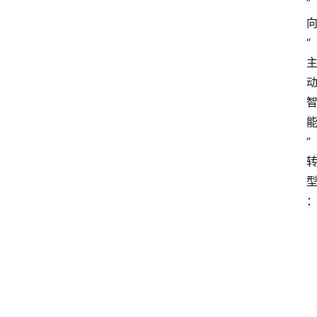
”
“
”