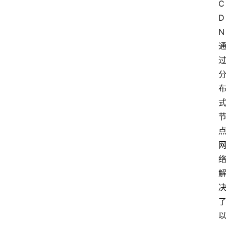
C
D
N