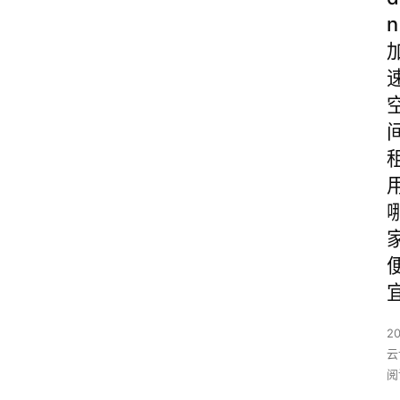
n
2
云
阅