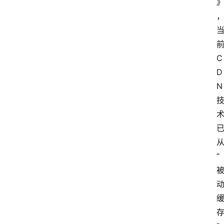
C
D
N
“