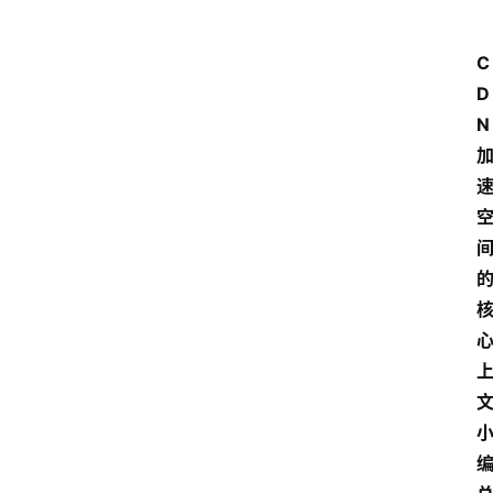
C
D
N