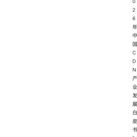
0
2
6
C
D
N