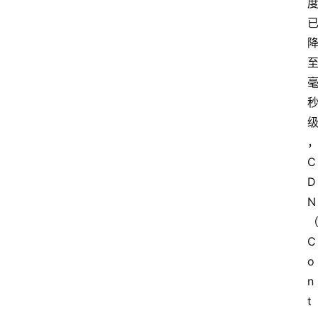
C
D
N
C
o
n
t