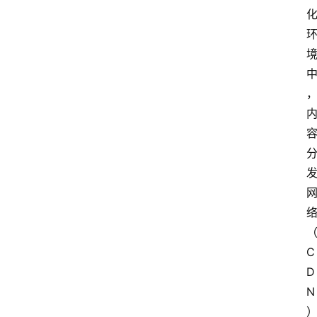
C
D
N