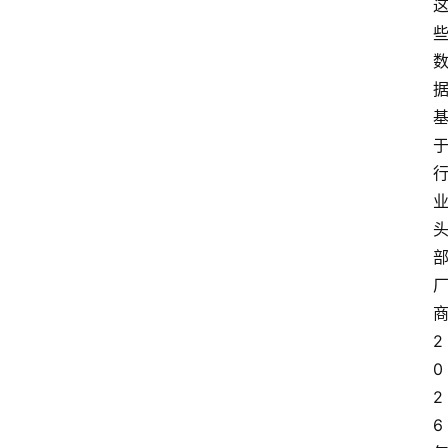
云
计
算
服
务
2
器
0
运
维
2
6