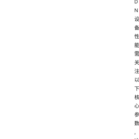
D
N
,