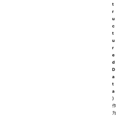
t
r
u
c
t
u
r
e
d 
D
a
t
a