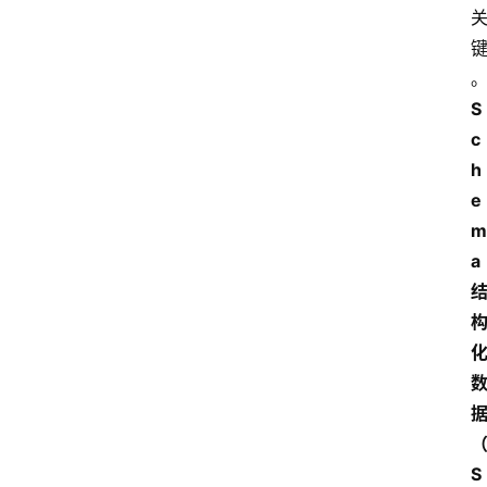
S
c
h
e
m
a
S