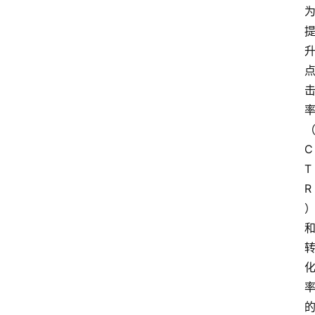
C
T
R