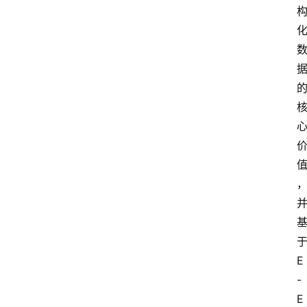
E
-
E