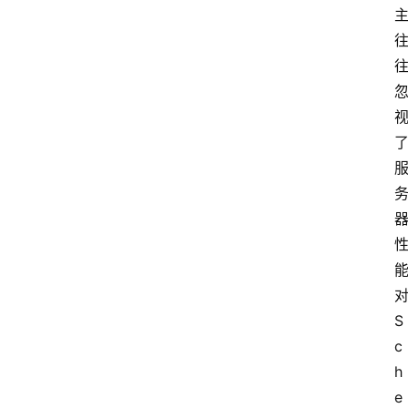
S
c
h
e