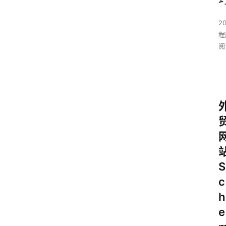
2
程
阅
S
c
h
e