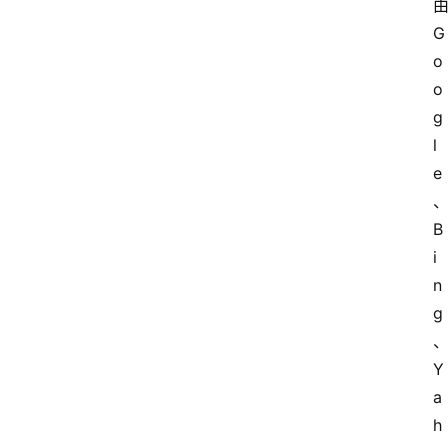
G
o
o
g
l
e
B
i
n
g
Y
a
h