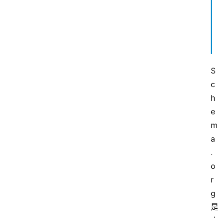
S
c
h
e
m
a
.
o
r
g