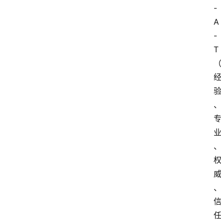
-
A
-
T