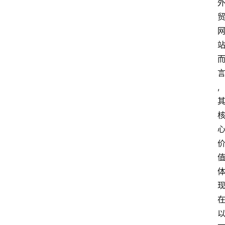
云
计
算
,
服
务
器
运
维
服
务
器
宽