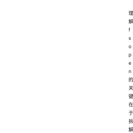
f
s
o
p
e
n