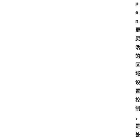
p
e
n