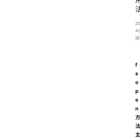
2
A
阅
f
s
o
p
e
n