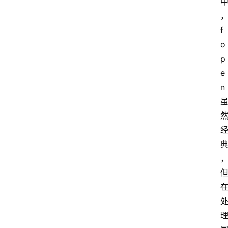
f
o
p
e
n