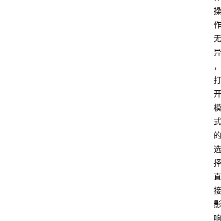
于
我
们
作
者
团
队
数
据
来
源
说
明