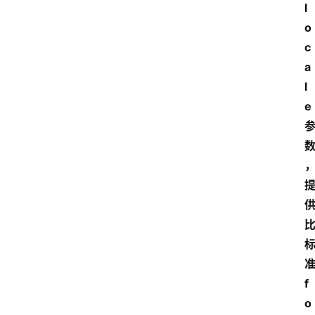
l
o
c
a
l
e
f
o