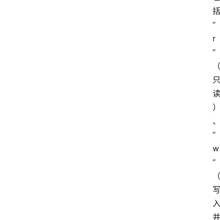
”
r
”
”
w
”