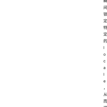
l
o
c
a
l
e