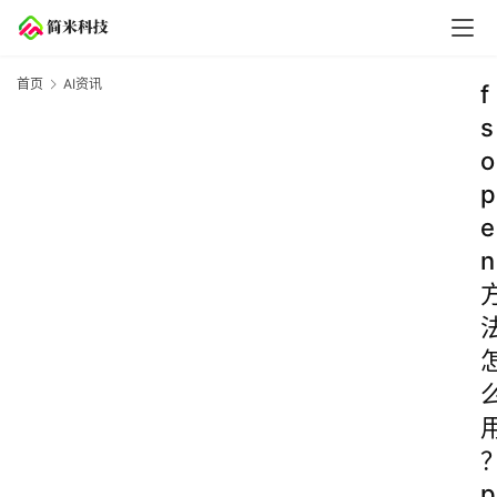
首页
AI资讯
f
s
o
p
e
n
p