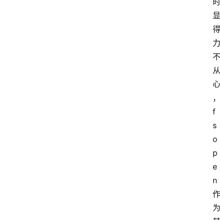
f
s
o
p
e
n