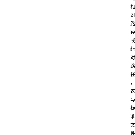
服
务
器
宽
带
V
P
S
选
型
与
测
评
关