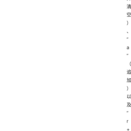
”
a
”
”
r
+