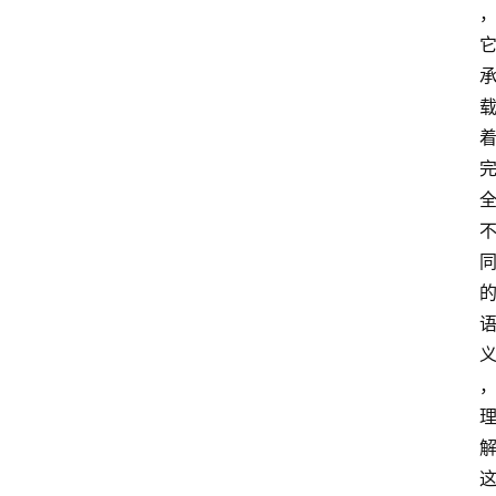
我
们
作
者
团
队
数
据
来
源
说
明