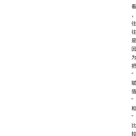
“
”
“