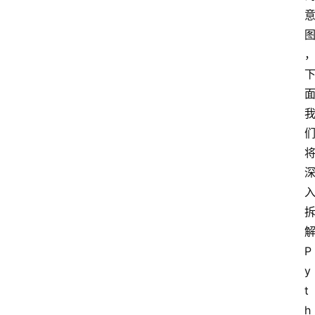
P
y
t
h