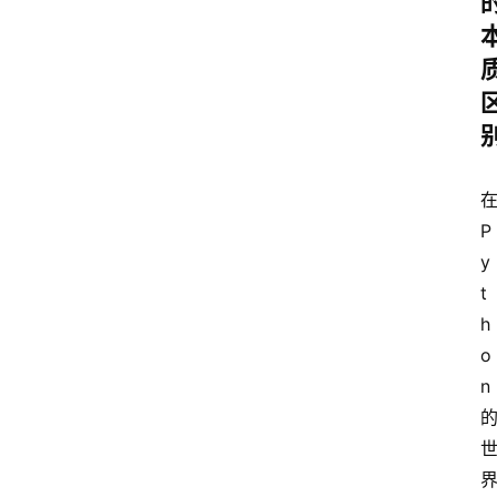
云
计
P
算
y
t
h
服
o
务
器
n
运
维