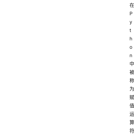
P
y
t
h
o
n