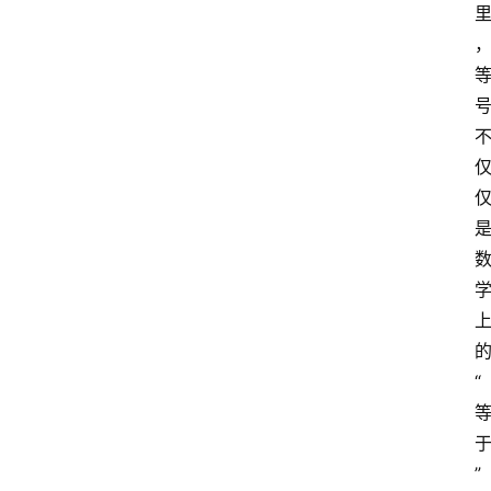
服
务
器
宽
带
V
P
S
选
型
与
测
评
“
关
”
于