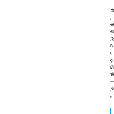
,
B
u
g