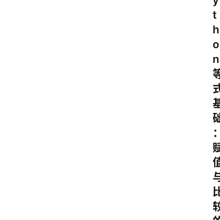
y
t
h
o
n