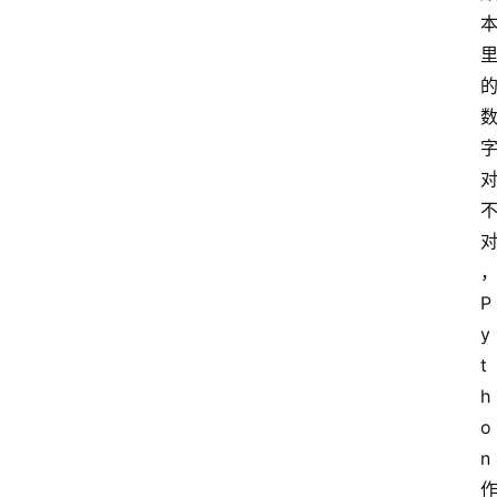
P
y
t
h
o
n