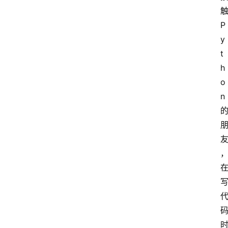
P
y
t
h
o
n