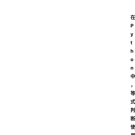
P
y
t
h
o
n