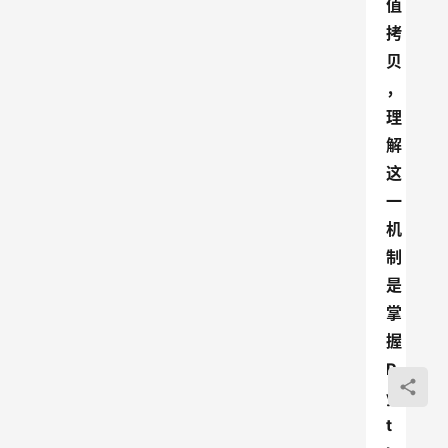
值
拷
贝
，
理
解
这
一
机
制
是
掌
握
P
y
t