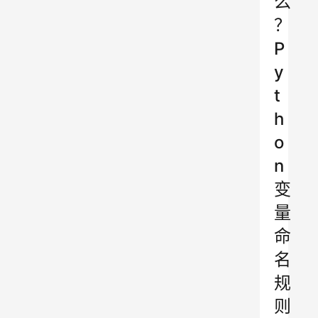
么
？
P
y
t
h
o
n
变
量
命
名
规
则