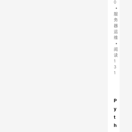
0
•
服
务
器
运
维
•
阅
读
1
3
1
P
y
t
h