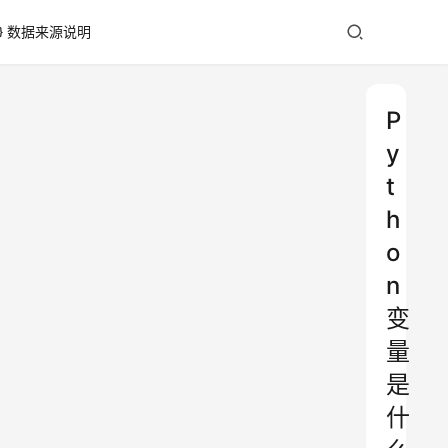
数据来源说明
P
y
t
h
o
n
变
量
是
什