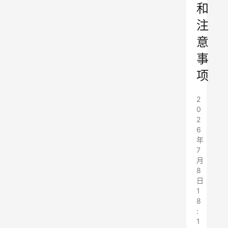
和
注
意
事
项
2
0
2
6
年
7
月
8
日
1
8
:
1