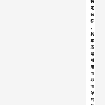
特
定
名
称
，
其
本
质
是
引
用
而
非
简
单
的