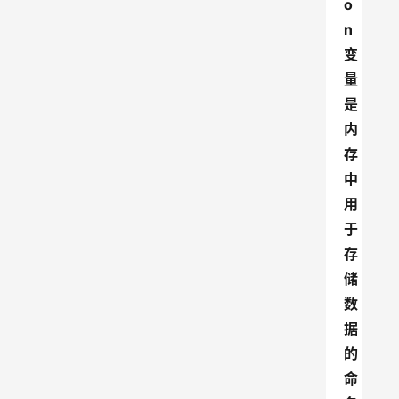
o
n
变
量
是
内
存
中
用
于
存
储
数
据
的
命