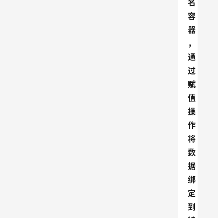
名
容
器
，
通
过
赋
值
操
作
将
数
据
绑
定
到