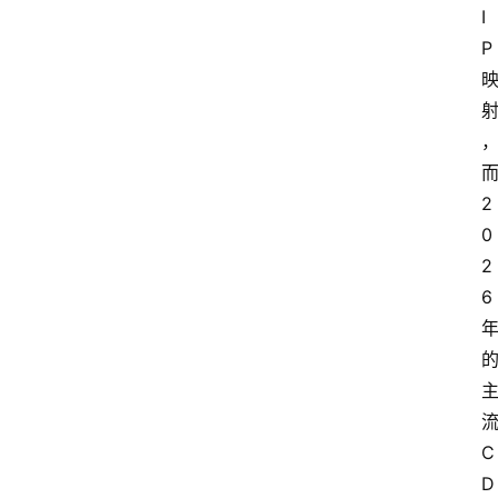
I
P
2
0
2
6
C
D