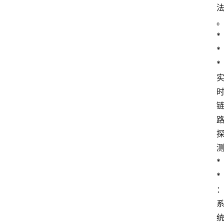
*   
*
*
*
*