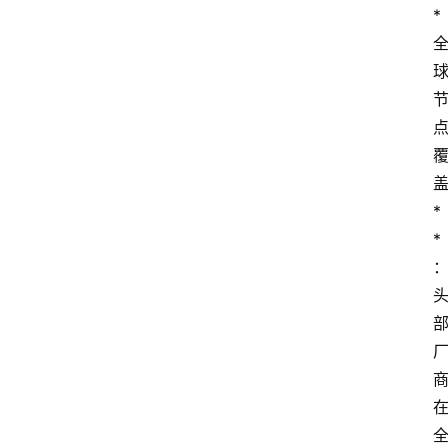
*
*
*