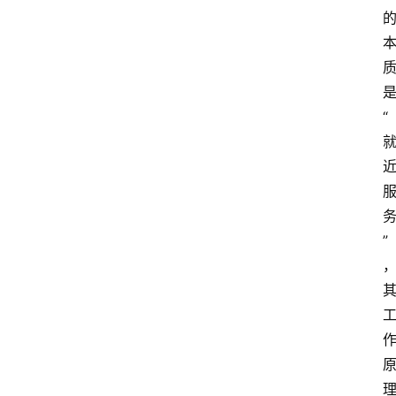
“
”
云