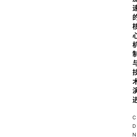
C
D
N