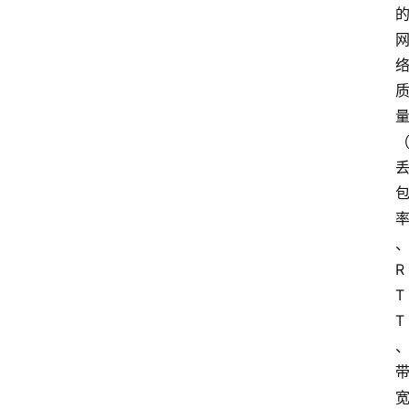
R
T
T