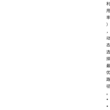
*   
*