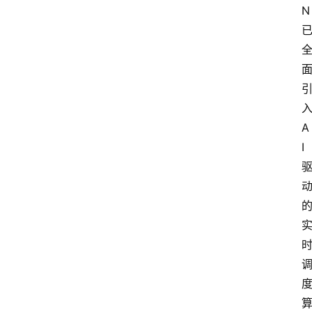
N
A
I