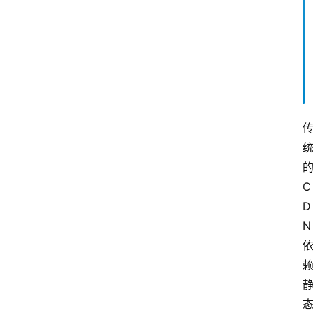
C
D
N