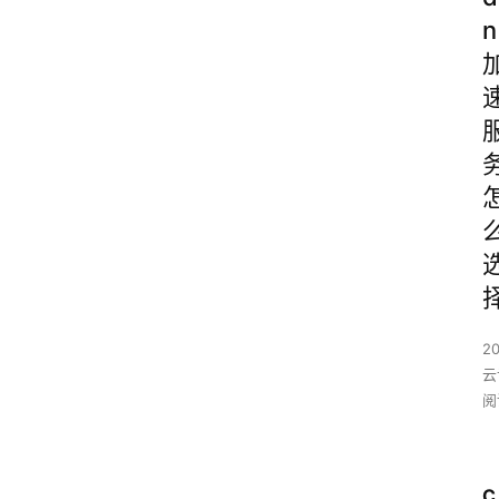
n
2
云
阅
C