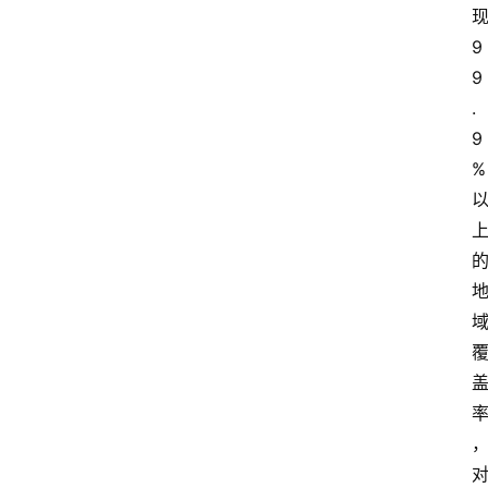
9
9
.
9
%