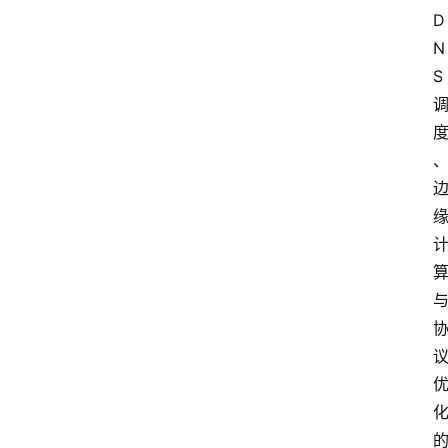
P
D
S
N
选
S
型
与
测
评
关
于
我
们
作
者
团