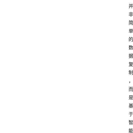
计
算
服
务
器
运
维
服
务
器
宽
带
V