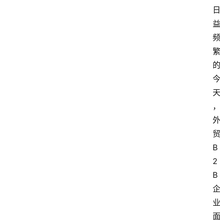
B
2
B