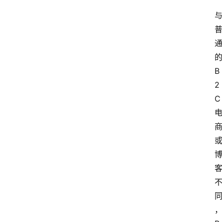
B
2
C