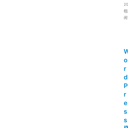
2
程
阅
o
r
d
P
r
e
s
s