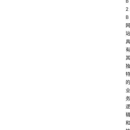
B
2
B