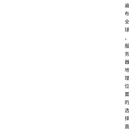
S
选
型
与
测
评
关
于
我
们
作
者
团
队