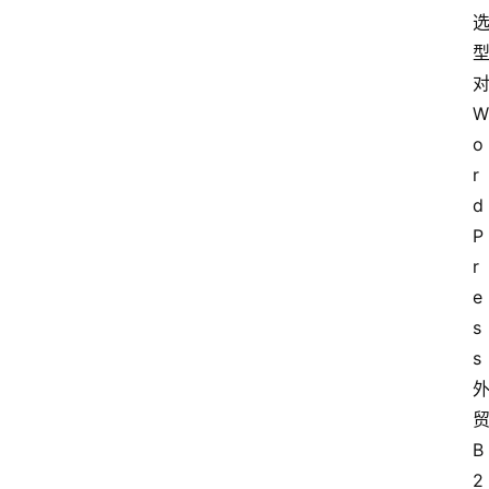
W
o
r
d
P
r
e
s
s
B
2