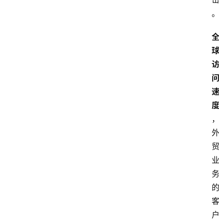
算
服
务
器
运
维
服
务
器
宽
带
V
P