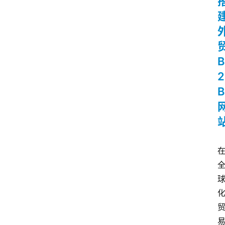
B
2
B