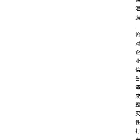
,
云
计