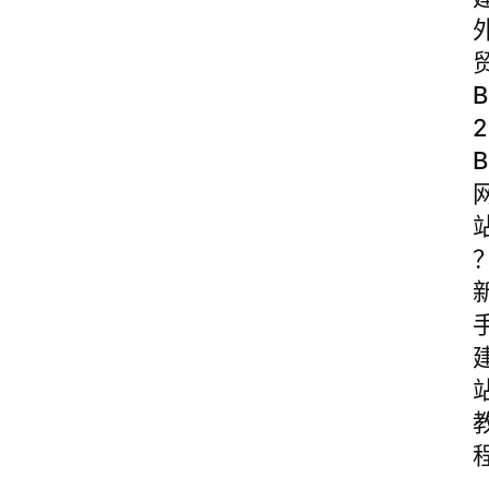
B
2
B