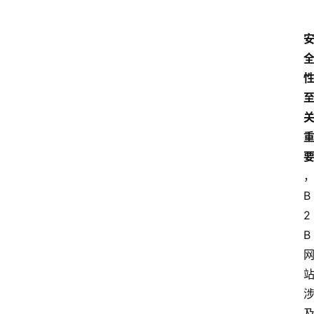
B
2
B