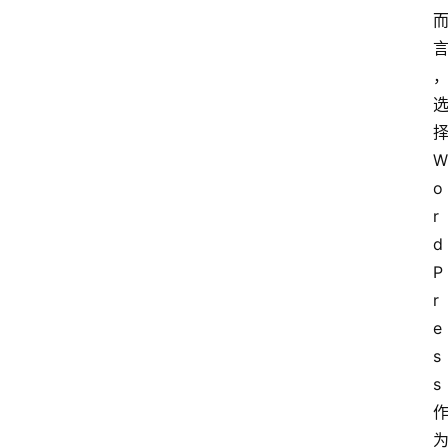
W
o
r
d
P
r
e
s
s