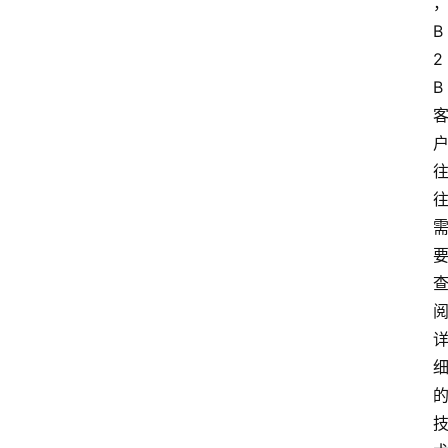
B
2
B